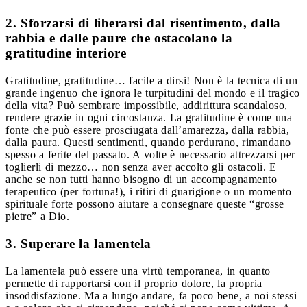
2. Sforzarsi di liberarsi dal risentimento, dalla
rabbia e dalle paure che ostacolano la
gratitudine interiore
Gratitudine, gratitudine… facile a dirsi! Non è la tecnica di un
grande ingenuo che ignora le turpitudini del mondo e il tragico
della vita? Può sembrare impossibile, addirittura scandaloso,
rendere grazie in ogni circostanza. La gratitudine è come una
fonte che può essere prosciugata dall’amarezza, dalla rabbia,
dalla paura. Questi sentimenti, quando perdurano, rimandano
spesso a ferite del passato. A volte è necessario attrezzarsi per
toglierli di mezzo… non senza aver accolto gli ostacoli. E
anche se non tutti hanno bisogno di un accompagnamento
terapeutico (per fortuna!), i ritiri di guarigione o un momento
spirituale forte possono aiutare a consegnare queste “grosse
pietre” a Dio.
3. Superare la lamentela
La lamentela può essere una virtù temporanea, in quanto
permette di rapportarsi con il proprio dolore, la propria
insoddisfazione. Ma a lungo andare, fa poco bene, a noi stessi