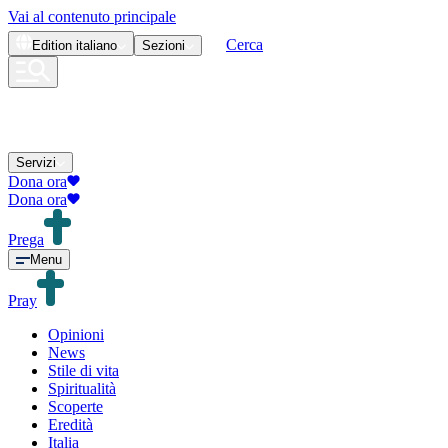
Vai al contenuto principale
Cerca
Edition
italiano
Sezioni
Servizi
Dona ora
Dona ora
Prega
Menu
Pray
Opinioni
News
Stile di vita
Spiritualità
Scoperte
Eredità
Italia