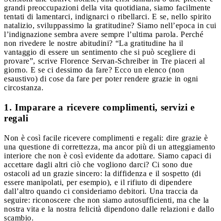
grandi preoccupazioni della vita quotidiana, siamo facilmente
tentati di lamentarci, indignarci o ribellarci. E se, nello spirito
natalizio, sviluppassimo la gratitudine?
Siamo nell’epoca in cui
l’indignazione sembra avere sempre l’ultima parola. Perché
non rivedere le nostre abitudini? “La gratitudine ha il
vantaggio di essere un sentimento che si può scegliere di
provare”, scrive Florence Servan-Schreiber in Tre piaceri al
giorno. E se ci dessimo da fare? Ecco un elenco (non
esaustivo) di cose da fare per poter rendere grazie in ogni
circostanza.
1. Imparare a ricevere complimenti, servizi e
regali
Non è così facile ricevere complimenti e regali: dire grazie è
una questione di correttezza, ma ancor più di un atteggiamento
interiore che non è così evidente da adottare. Siamo capaci di
accettare dagli altri ciò che vogliono darci? Ci sono due
ostacoli ad un grazie sincero: la diffidenza e il sospetto (di
essere manipolati, per esempio), e il rifiuto di dipendere
dall’altro quando ci consideriamo debitori. Una traccia da
seguire: riconoscere che non siamo autosufficienti, ma che la
nostra vita e la nostra felicità dipendono dalle relazioni e dallo
scambio.