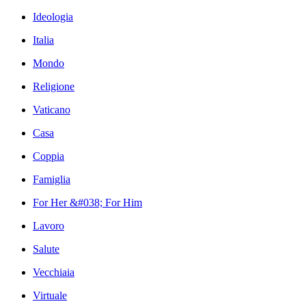
Ideologia
Italia
Mondo
Religione
Vaticano
Casa
Coppia
Famiglia
For Her &#038; For Him
Lavoro
Salute
Vecchiaia
Virtuale