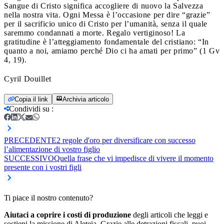
Sangue di Cristo significa accogliere di nuovo la Salvezza
nella nostra vita. Ogni Messa è l’occasione per dire “grazie”
per il sacrificio unico di Cristo per l’umanità, senza il quale
saremmo condannati a morte. Regalo vertiginoso! La
gratitudine è l’atteggiamento fondamentale del cristiano: “In
quanto a noi, amiamo perché Dio ci ha amati per primo” (1 Gv
4, 19).
Cyril Douillet
Copia il link
Archivia articolo
Condividi su
:
PRECEDENTE
2 regole d'oro per diversificare con successo
l’alimentazione di vostro figlio
SUCCESSIVO
Quella frase che vi impedisce di vivere il momento
presente con i vostri figli
Ti piace il nostro contenuto?
Aiutaci a coprire i costi di produzione
degli articoli che leggi e
sostieni la missione di Aleteia. Grazie alle detrazioni fiscali, puoi