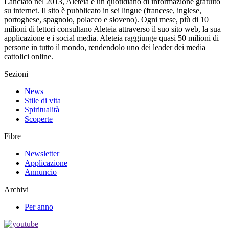
Lanciato nel 2013, Aleteia è un quotidiano di informazione gratuito
su internet. Il sito è pubblicato in sei lingue (francese, inglese,
portoghese, spagnolo, polacco e sloveno). Ogni mese, più di 10
milioni di lettori consultano Aleteia attraverso il suo sito web, la sua
applicazione e i social media. Aleteia raggiunge quasi 50 milioni di
persone in tutto il mondo, rendendolo uno dei leader dei media
cattolici online.
Sezioni
News
Stile di vita
Spiritualità
Scoperte
Fibre
Newsletter
Applicazione
Annuncio
Archivi
Per anno