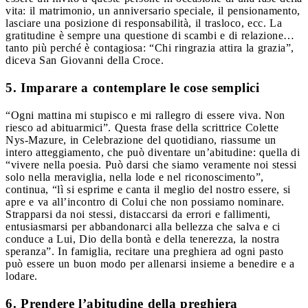
vita: il matrimonio, un anniversario speciale, il pensionamento,
lasciare una posizione di responsabilità, il trasloco, ecc. La
gratitudine è sempre una questione di scambi e di relazione…
tanto più perché è contagiosa: “Chi ringrazia attira la grazia”,
diceva San Giovanni della Croce.
5. Imparare a contemplare le cose semplici
“Ogni mattina mi stupisco e mi rallegro di essere viva. Non
riesco ad abituarmici”. Questa frase della scrittrice Colette
Nys-Mazure, in Celebrazione del quotidiano, riassume un
intero atteggiamento, che può diventare un’abitudine: quella di
“vivere nella poesia. Può darsi che siamo veramente noi stessi
solo nella meraviglia, nella lode e nel riconoscimento”,
continua, “lì si esprime e canta il meglio del nostro essere, si
apre e va all’incontro di Colui che non possiamo nominare.
Strapparsi da noi stessi, distaccarsi da errori e fallimenti,
entusiasmarsi per abbandonarci alla bellezza che salva e ci
conduce a Lui, Dio della bontà e della tenerezza, la nostra
speranza”. In famiglia, recitare una preghiera ad ogni pasto
può essere un buon modo per allenarsi insieme a benedire e a
lodare.
6. Prendere l’abitudine della preghiera