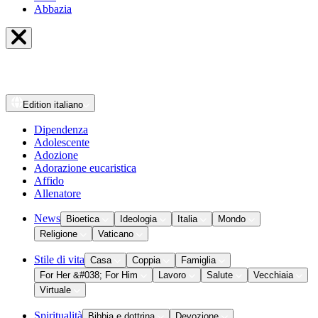
Abbazia
Edition
italiano
Dipendenza
Adolescente
Adozione
Adorazione eucaristica
Affido
Allenatore
News
Bioetica
Ideologia
Italia
Mondo
Religione
Vaticano
Stile di vita
Casa
Coppia
Famiglia
For Her &#038; For Him
Lavoro
Salute
Vecchiaia
Virtuale
Spiritualità
Bibbia e dottrina
Devozione