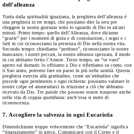
dell’alleanza
Tratta dalla spiritualità ignaziana, la preghiera dell’alleanza è
una preghiera in tre tempi, che possiamo dire la sera per
rileggere la nostra giornata sotto lo sguardo di Dio in alcuni
minuti. Primo tempo: quello dell’Alleanza, dove diciamo
“grazie” per i momenti di gioia e di consolazione, i segni e i
fatti in cui riconosciamo la presenza di Dio nella nostra vita.
Secondo tempo: chiediamo “perdono”, riconosciamo le nostre
mancanze, i nostri peccati, la nostra alleanza spezzata, il modo
in cui abbiamo ferito l’Amore. Terzo tempo, un “se vuoi”
aperto sul domani: lo offriamo a Dio e riflettiamo su come, con
il Suo aiuto, potremo fare un passo in più nella santità. Questa
preghiera esercita alla gratitudine, come un’attitudine che
precede ogni pentimento e ogni richiesta: possiamo valutare le
nostre colpe ed ammendarci in relazione a ciò che abbiamo
ricevuto da Dio. Tre parole che possono essere trasposte anche
nella vita di coppia quotidiana: anch’essa si nutre di
riconoscenza.
7. Accogliere la salvezza in ogni Eucaristia
Dimentichiamo troppo velocemente che “Eucaristia” significa
“ringraziamento” in greco. Comunicarsi con il Corpo e il