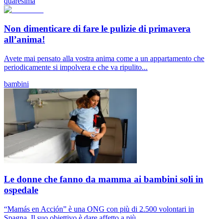
quaresima
Non dimenticare di fare le pulizie di primavera
all’anima!
Avete mai pensato alla vostra anima come a un appartamento che
periodicamente si impolvera e che va ripulito...
bambini
Le donne che fanno da mamma ai bambini soli in
ospedale
“Mamás en Acción” è una ONG con più di 2.500 volontari in
Spagna. Il suo obiettivo è dare affetto a più...