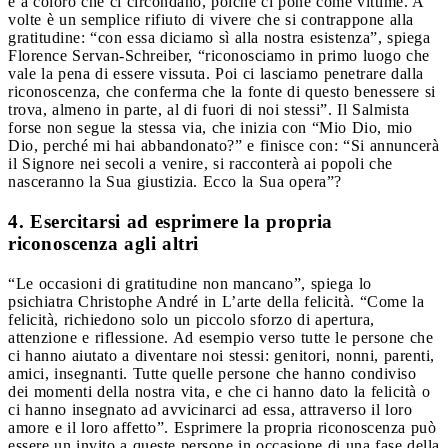
e a coloro che ci circondano, poiché ci pone come vittime. A
volte è un semplice rifiuto di vivere che si contrappone alla
gratitudine: “con essa diciamo sì alla nostra esistenza”, spiega
Florence Servan-Schreiber, “riconosciamo in primo luogo che
vale la pena di essere vissuta. Poi ci lasciamo penetrare dalla
riconoscenza, che conferma che la fonte di questo benessere si
trova, almeno in parte, al di fuori di noi stessi”. Il Salmista
forse non segue la stessa via, che inizia con “Mio Dio, mio
Dio, perché mi hai abbandonato?” e finisce con: “Si annuncerà
il Signore nei secoli a venire, si racconterà ai popoli che
nasceranno la Sua giustizia. Ecco la Sua opera”?
4. Esercitarsi ad esprimere la propria
riconoscenza agli altri
“Le occasioni di gratitudine non mancano”, spiega lo
psichiatra Christophe André in L’arte della felicità. “Come la
felicità, richiedono solo un piccolo sforzo di apertura,
attenzione e riflessione. Ad esempio verso tutte le persone che
ci hanno aiutato a diventare noi stessi: genitori, nonni, parenti,
amici, insegnanti. Tutte quelle persone che hanno condiviso
dei momenti della nostra vita, e che ci hanno dato la felicità o
ci hanno insegnato ad avvicinarci ad essa, attraverso il loro
amore e il loro affetto”. Esprimere la propria riconoscenza può
essere un invito a queste persone in occasione di una fase della