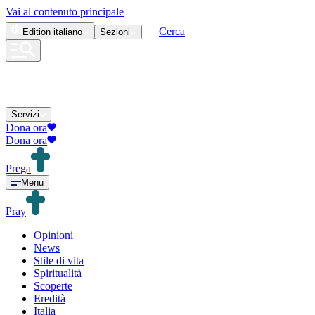
Vai al contenuto principale
Cerca
Edition
italiano
Sezioni
Servizi
Dona ora
Dona ora
Prega
Menu
Pray
Opinioni
News
Stile di vita
Spiritualità
Scoperte
Eredità
Italia