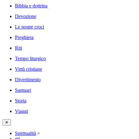
Bibbia e dottrina
Devozione
Le nostre croci
Preghiera
Riti
Tempo liturgico
Virtù cristiane
Divertimento
Santuari
Storia
Viaggi
✕
Spiritualità
>
riti