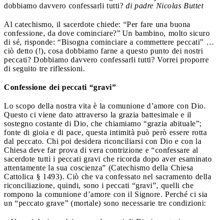
dobbiamo davvero confessarli tutti?
di padre Nicolas Buttet
Al catechismo, il sacerdote chiede: “Per fare una buona
confessione, da dove cominciare?” Un bambino, molto sicuro
di sé, risponde: “Bisogna cominciare a commettere peccati” …
ciò detto (!), cosa dobbiamo farne a questo punto dei nostri
peccati? Dobbiamo davvero confessarli tutti? Vorrei proporre
di seguito tre riflessioni.
Confessione dei peccati “gravi”
Lo scopo della nostra vita è la comunione d’amore con Dio.
Questo ci viene dato attraverso la grazia battesimale e il
sostegno costante di Dio, che chiamiamo “grazia abituale”;
fonte di gioia e di pace, questa intimità può però essere rotta
dal peccato. Chi poi desidera riconciliarsi con Dio e con la
Chiesa deve far prova di vera contrizione e “confessare al
sacerdote tutti i peccati gravi che ricorda dopo aver esaminato
attentamente la sua coscienza” (Catechismo della Chiesa
Cattolica § 1493). Ciò che va confessato nel sacramento della
riconciliazione, quindi, sono i peccati “gravi”, quelli che
rompono la comunione d’amore con il Signore. Perché ci sia
un “peccato grave” (mortale) sono necessarie tre condizioni: