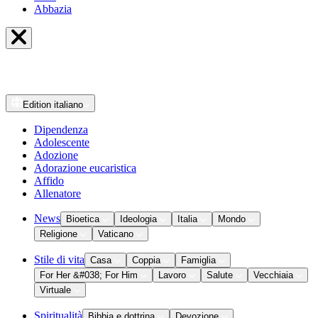
Abbazia
Edition
italiano
Dipendenza
Adolescente
Adozione
Adorazione eucaristica
Affido
Allenatore
News
Bioetica
Ideologia
Italia
Mondo
Religione
Vaticano
Stile di vita
Casa
Coppia
Famiglia
For Her &#038; For Him
Lavoro
Salute
Vecchiaia
Virtuale
Spiritualità
Bibbia e dottrina
Devozione