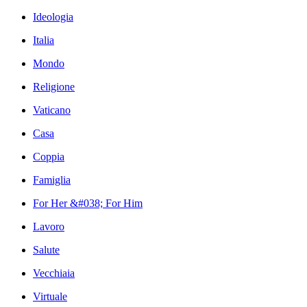
Ideologia
Italia
Mondo
Religione
Vaticano
Casa
Coppia
Famiglia
For Her &#038; For Him
Lavoro
Salute
Vecchiaia
Virtuale