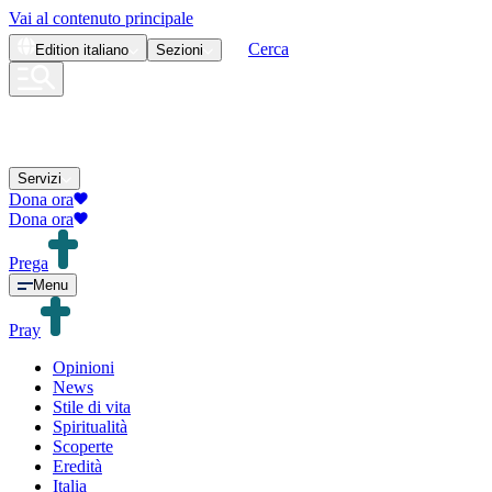
Vai al contenuto principale
Cerca
Edition
italiano
Sezioni
Servizi
Dona ora
Dona ora
Prega
Menu
Pray
Opinioni
News
Stile di vita
Spiritualità
Scoperte
Eredità
Italia