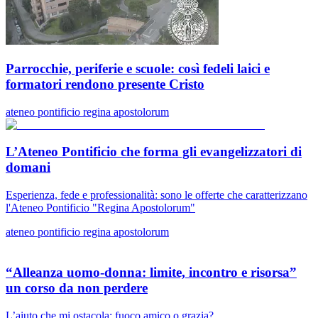
Parrocchie, periferie e scuole: così fedeli laici e
formatori rendono presente Cristo
ateneo pontificio regina apostolorum
L’Ateneo Pontificio che forma gli evangelizzatori di
domani
Esperienza, fede e professionalità: sono le offerte che caratterizzano
l'Ateneo Pontificio "Regina Apostolorum"
ateneo pontificio regina apostolorum
“Alleanza uomo-donna: limite, incontro e risorsa”
un corso da non perdere
L’aiuto che mi ostacola: fuoco amico o grazia?