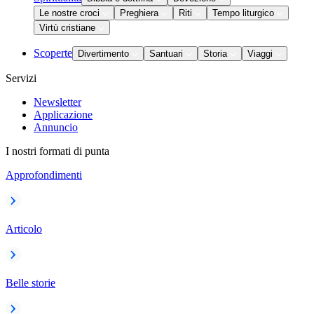
Le nostre croci
Preghiera
Riti
Tempo liturgico
Virtù cristiane
Scoperte
Divertimento
Santuari
Storia
Viaggi
Servizi
Newsletter
Applicazione
Annuncio
I nostri formati di punta
Approfondimenti
Articolo
Belle storie