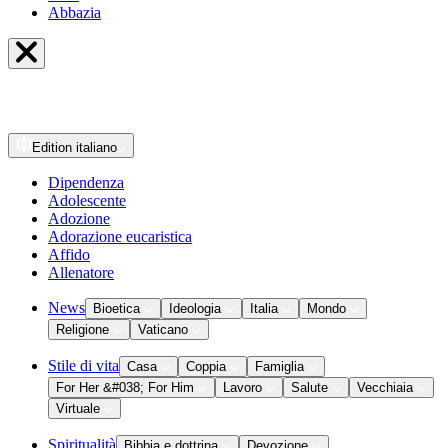
Abbazia
Edition
italiano
Dipendenza
Adolescente
Adozione
Adorazione eucaristica
Affido
Allenatore
News
Bioetica
Ideologia
Italia
Mondo
Religione
Vaticano
Stile di vita
Casa
Coppia
Famiglia
For Her &#038; For Him
Lavoro
Salute
Vecchiaia
Virtuale
Spiritualità
Bibbia e dottrina
Devozione