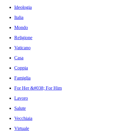
Ideologia
Italia
Mondo
Religione
Vaticano
Casa
Coppia
Famiglia
For Her &#038; For Him
Lavoro
Salute
Vecchiaia
Virtuale