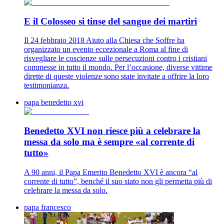
E il Colosseo si tinse del sangue dei martiri
Il 24 febbraio 2018 Aiuto alla Chiesa che Soffre ha
organizzato un evento eccezionale a Roma al fine di
risvegliare le coscienze sulle persecuzioni contro i cristiani
commesse in tutto il mondo. Per l’occasione, diverse vittime
dirette di queste violenze sono state invitate a offrire la loro
testimonianza.
papa benedetto xvi
Benedetto XVI non riesce più a celebrare la
messa da solo ma è sempre «al corrente di
tutto»
A 90 anni, il Papa Emerito Benedetto XVI è ancora “al
corrente di tutto”, benché il suo stato non gli permetta più di
celebrare la messa da solo.
papa francesco