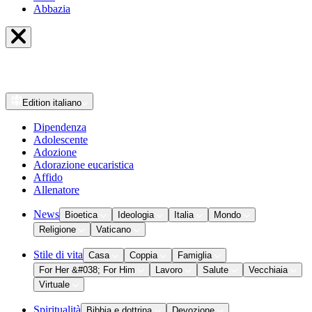
Abbazia
Edition
italiano
Dipendenza
Adolescente
Adozione
Adorazione eucaristica
Affido
Allenatore
News
Bioetica
Ideologia
Italia
Mondo
Religione
Vaticano
Stile di vita
Casa
Coppia
Famiglia
For Her &#038; For Him
Lavoro
Salute
Vecchiaia
Virtuale
Spiritualità
Bibbia e dottrina
Devozione