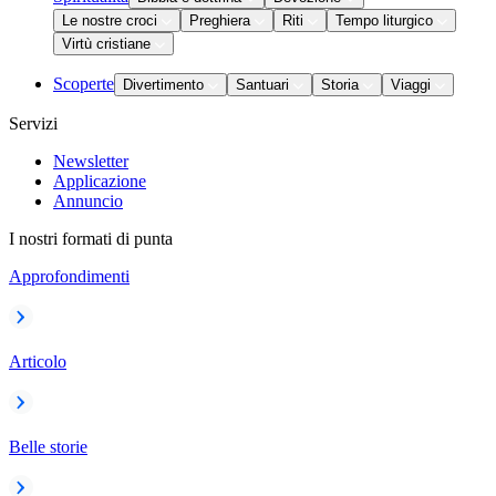
Le nostre croci
Preghiera
Riti
Tempo liturgico
Virtù cristiane
Scoperte
Divertimento
Santuari
Storia
Viaggi
Servizi
Newsletter
Applicazione
Annuncio
I nostri formati di punta
Approfondimenti
Articolo
Belle storie