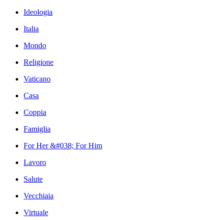
Ideologia
Italia
Mondo
Religione
Vaticano
Casa
Coppia
Famiglia
For Her &#038; For Him
Lavoro
Salute
Vecchiaia
Virtuale