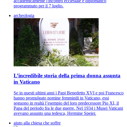
accademicamente l'incontro ecclesiale e diplomatico
programmato per il 7 luglio.
archeologia
L’incredibile storia della prima donna assunta
in Vaticano
Se in questi ultimi anni i Papi Benedetto XVI e poi Francesco
hanno promulgato nomine femminili in Vaticano, essi
seguono in realtà l’esempio del loro predecessore Pio XI, il
Papa del periodo fra le due guerre. Nel 1934 i Musei Vaticani
avevano assunto una tedesca, Hermine Speier.
aiuto alla chiesa che soffre