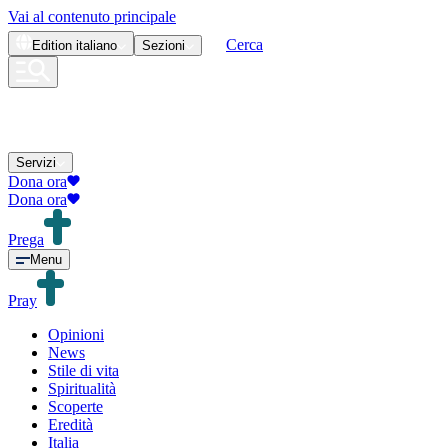
Vai al contenuto principale
Cerca
Edition
italiano
Sezioni
Servizi
Dona ora
Dona ora
Prega
Menu
Pray
Opinioni
News
Stile di vita
Spiritualità
Scoperte
Eredità
Italia