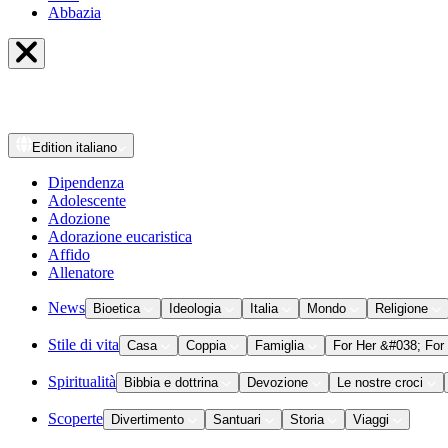
Abbazia
Edition
italiano
Dipendenza
Adolescente
Adozione
Adorazione eucaristica
Affido
Allenatore
News
Bioetica
Ideologia
Italia
Mondo
Religione
Stile di vita
Casa
Coppia
Famiglia
For Her &#038; For
Spiritualità
Bibbia e dottrina
Devozione
Le nostre croci
Scoperte
Divertimento
Santuari
Storia
Viaggi