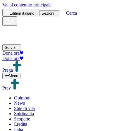
Vai al contenuto principale
Cerca
Edition
italiano
Sezioni
Servizi
Dona ora
Dona ora
Prega
Menu
Pray
Opinioni
News
Stile di vita
Spiritualità
Scoperte
Eredità
Italia