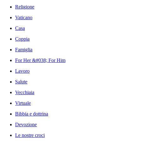
Religione
Vaticano
Casa
Coppia
Famiglia
For Her &#038; For Him
Lavoro
Salute
Vecchiaia
Virtuale
Bibbia e dottrina
Devozione
Le nostre croci