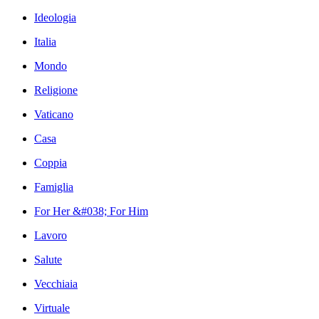
Ideologia
Italia
Mondo
Religione
Vaticano
Casa
Coppia
Famiglia
For Her &#038; For Him
Lavoro
Salute
Vecchiaia
Virtuale