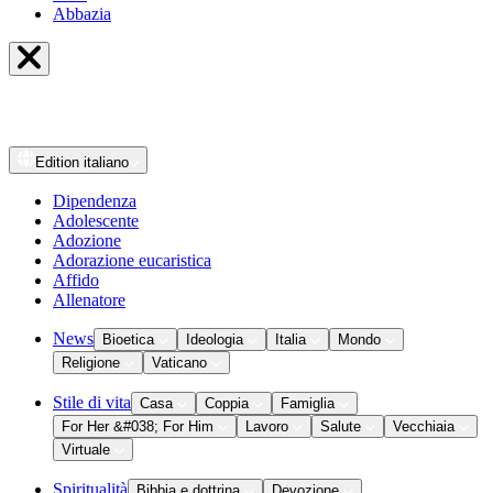
Abbazia
Edition
italiano
Dipendenza
Adolescente
Adozione
Adorazione eucaristica
Affido
Allenatore
News
Bioetica
Ideologia
Italia
Mondo
Religione
Vaticano
Stile di vita
Casa
Coppia
Famiglia
For Her &#038; For Him
Lavoro
Salute
Vecchiaia
Virtuale
Spiritualità
Bibbia e dottrina
Devozione