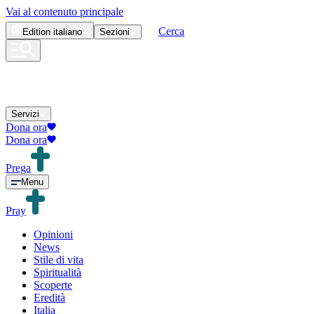
Vai al contenuto principale
Cerca
Edition
italiano
Sezioni
Servizi
Dona ora
Dona ora
Prega
Menu
Pray
Opinioni
News
Stile di vita
Spiritualità
Scoperte
Eredità
Italia