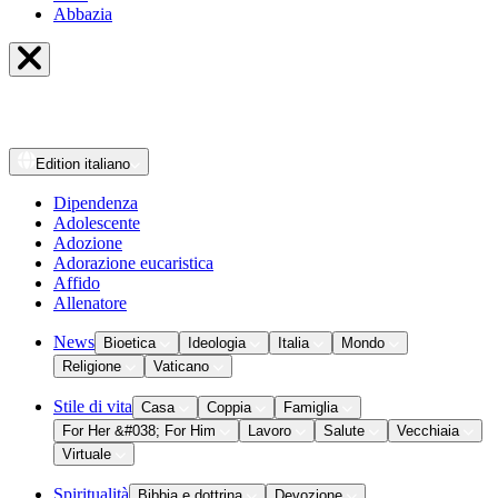
Abbazia
Edition
italiano
Dipendenza
Adolescente
Adozione
Adorazione eucaristica
Affido
Allenatore
News
Bioetica
Ideologia
Italia
Mondo
Religione
Vaticano
Stile di vita
Casa
Coppia
Famiglia
For Her &#038; For Him
Lavoro
Salute
Vecchiaia
Virtuale
Spiritualità
Bibbia e dottrina
Devozione