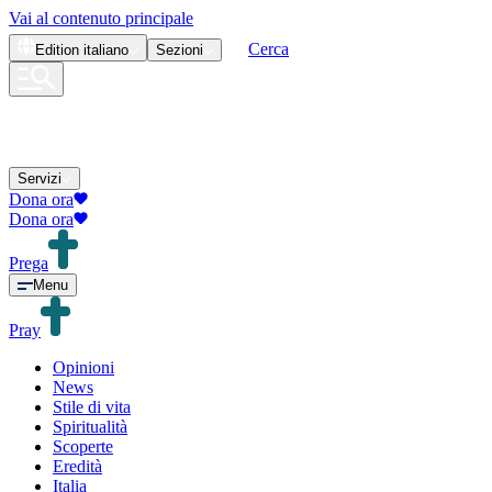
Vai al contenuto principale
Cerca
Edition
italiano
Sezioni
Servizi
Dona ora
Dona ora
Prega
Menu
Pray
Opinioni
News
Stile di vita
Spiritualità
Scoperte
Eredità
Italia