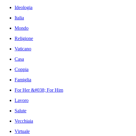
Ideologia
Italia
Mondo
Religione
Vaticano
Casa
Coppia
Famiglia
For Her &#038; For Him
Lavoro
Salute
Vecchiaia
Virtuale