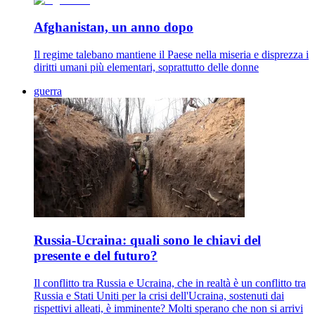
Afghanistan, un anno dopo
Il regime talebano mantiene il Paese nella miseria e disprezza i
diritti umani più elementari, soprattutto delle donne
guerra
Russia-Ucraina: quali sono le chiavi del
presente e del futuro?
Il conflitto tra Russia e Ucraina, che in realtà è un conflitto tra
Russia e Stati Uniti per la crisi dell'Ucraina, sostenuti dai
rispettivi alleati, è imminente? Molti sperano che non si arrivi