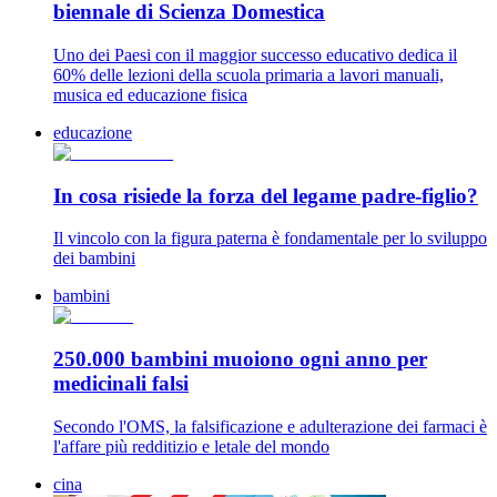
biennale di Scienza Domestica
Uno dei Paesi con il maggior successo educativo dedica il
60% delle lezioni della scuola primaria a lavori manuali,
musica ed educazione fisica
educazione
In cosa risiede la forza del legame padre-figlio?
Il vincolo con la figura paterna è fondamentale per lo sviluppo
dei bambini
bambini
250.000 bambini muoiono ogni anno per
medicinali falsi
Secondo l'OMS, la falsificazione e adulterazione dei farmaci è
l'affare più redditizio e letale del mondo
cina