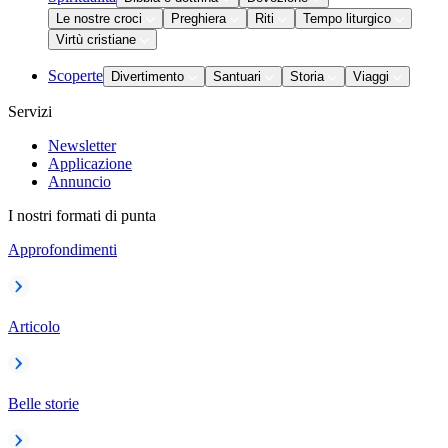
Le nostre croci
Preghiera
Riti
Tempo liturgico
Virtù cristiane
Scoperte
Divertimento
Santuari
Storia
Viaggi
Servizi
Newsletter
Applicazione
Annuncio
I nostri formati di punta
Approfondimenti
Articolo
Belle storie