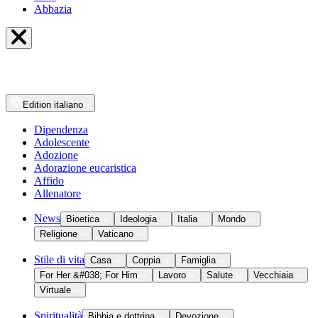
Abbazia
Edition
italiano
Dipendenza
Adolescente
Adozione
Adorazione eucaristica
Affido
Allenatore
News
Bioetica
Ideologia
Italia
Mondo
Religione
Vaticano
Stile di vita
Casa
Coppia
Famiglia
For Her &#038; For Him
Lavoro
Salute
Vecchiaia
Virtuale
Spiritualità
Bibbia e dottrina
Devozione