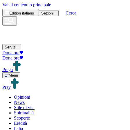
Vai al contenuto principale
Cerca
Edition
italiano
Sezioni
Servizi
Dona ora
Dona ora
Prega
Menu
Pray
Opinioni
News
Stile di vita
Spiritualità
Scoperte
Eredità
Italia