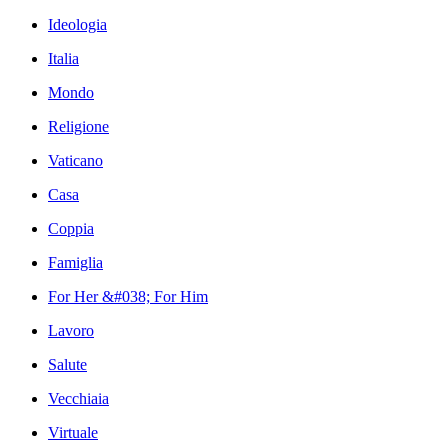
Ideologia
Italia
Mondo
Religione
Vaticano
Casa
Coppia
Famiglia
For Her &#038; For Him
Lavoro
Salute
Vecchiaia
Virtuale