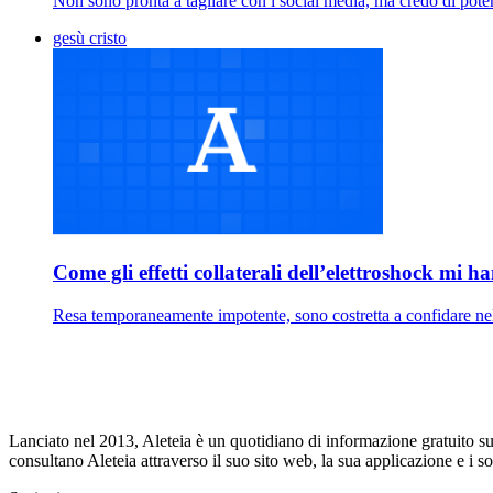
Non sono pronta a tagliare con i social media, ma credo di pote
gesù cristo
Come gli effetti collaterali dell’elettroshock mi 
Resa temporaneamente impotente, sono costretta a confidare nel
Lanciato nel 2013, Aleteia è un quotidiano di informazione gratuito su i
consultano Aleteia attraverso il suo sito web, la sua applicazione e i 