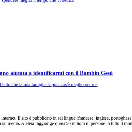
r spendere meglio il tempo che vi dedico
hanno aiutata a identificarmi con il Bambin Gesù
 fatto che la mia famiglia sappia cos'è meglio per me
nternet. Il sito è pubblicato in sei lingue (francese, inglese, portoghes
social media. Aleteia raggiunge quasi 50 milioni di persone in tutto il mo