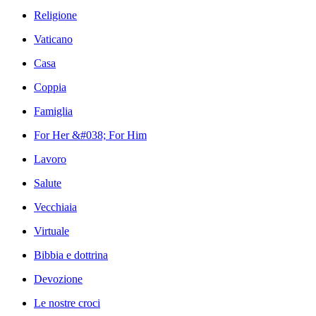
Religione
Vaticano
Casa
Coppia
Famiglia
For Her &#038; For Him
Lavoro
Salute
Vecchiaia
Virtuale
Bibbia e dottrina
Devozione
Le nostre croci