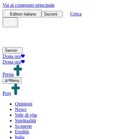
Vai al contenuto principale
Cerca
Edition
italiano
Sezioni
Servizi
Dona ora
Dona ora
Prega
Menu
Pray
Opinioni
News
Stile di vita
Spiritualità
Scoperte
Eredità
Italia