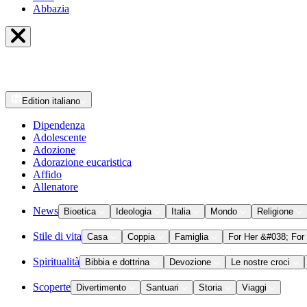
Abbazia
Edition
italiano
Dipendenza
Adolescente
Adozione
Adorazione eucaristica
Affido
Allenatore
News
Bioetica
Ideologia
Italia
Mondo
Religione
Stile di vita
Casa
Coppia
Famiglia
For Her &#038; For
Spiritualità
Bibbia e dottrina
Devozione
Le nostre croci
Scoperte
Divertimento
Santuari
Storia
Viaggi