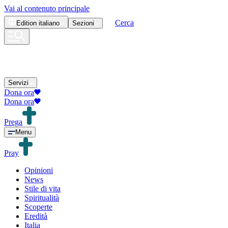
Vai al contenuto principale
Cerca
Edition
italiano
Sezioni
Servizi
Dona ora
Dona ora
Prega
Menu
Pray
Opinioni
News
Stile di vita
Spiritualità
Scoperte
Eredità
Italia