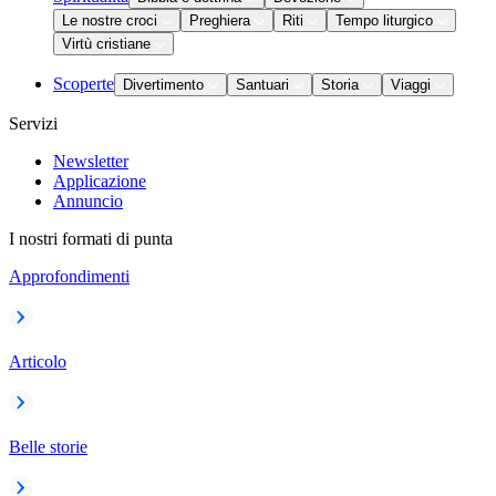
Le nostre croci
Preghiera
Riti
Tempo liturgico
Virtù cristiane
Scoperte
Divertimento
Santuari
Storia
Viaggi
Servizi
Newsletter
Applicazione
Annuncio
I nostri formati di punta
Approfondimenti
Articolo
Belle storie