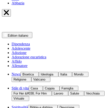
Abbazia
Edition
italiano
Dipendenza
Adolescente
Adozione
Adorazione eucaristica
Affido
Allenatore
News
Bioetica
Ideologia
Italia
Mondo
Religione
Vaticano
Stile di vita
Casa
Coppia
Famiglia
For Her &#038; For Him
Lavoro
Salute
Vecchiaia
Virtuale
Spiritualità
Bibbia e dottrina
Devozione