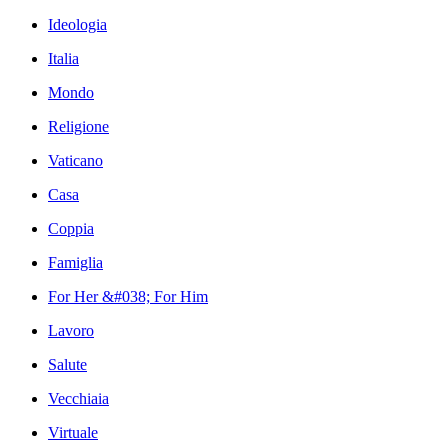
Ideologia
Italia
Mondo
Religione
Vaticano
Casa
Coppia
Famiglia
For Her &#038; For Him
Lavoro
Salute
Vecchiaia
Virtuale