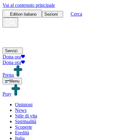
Vai al contenuto principale
Cerca
Edition
italiano
Sezioni
Servizi
Dona ora
Dona ora
Prega
Menu
Pray
Opinioni
News
Stile di vita
Spiritualità
Scoperte
Eredità
Italia