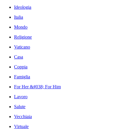
Ideologia
Italia
Mondo
Religione
Vaticano
Casa
Coppia
Famiglia
For Her &#038; For Him
Lavoro
Salute
Vecchiaia
Virtuale