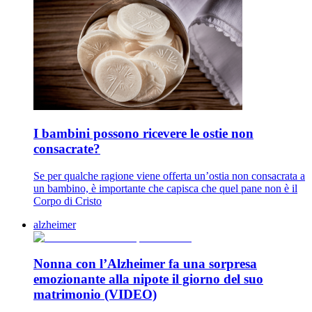
I bambini possono ricevere le ostie non
consacrate?
Se per qualche ragione viene offerta un’ostia non consacrata a
un bambino, è importante che capisca che quel pane non è il
Corpo di Cristo
alzheimer
Nonna con l’Alzheimer fa una sorpresa
emozionante alla nipote il giorno del suo
matrimonio (VIDEO)