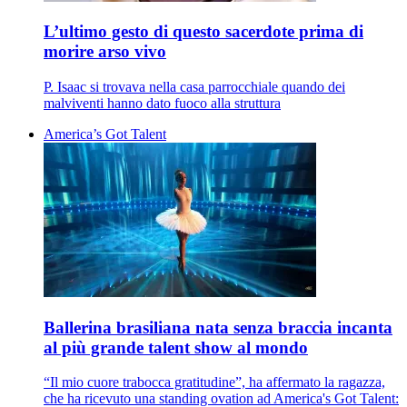
L’ultimo gesto di questo sacerdote prima di
morire arso vivo
P. Isaac si trovava nella casa parrocchiale quando dei
malviventi hanno dato fuoco alla struttura
America’s Got Talent
Ballerina brasiliana nata senza braccia incanta
al più grande talent show al mondo
“Il mio cuore trabocca gratitudine”, ha affermato la ragazza,
che ha ricevuto una standing ovation ad America's Got Talent: