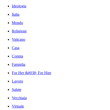
Ideologia
Italia
Mondo
Religione
Vaticano
Casa
Coppia
Famiglia
For Her &#038; For Him
Lavoro
Salute
Vecchiaia
Virtuale