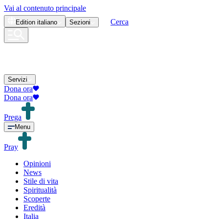
Vai al contenuto principale
Cerca
Edition
italiano
Sezioni
Servizi
Dona ora
Dona ora
Prega
Menu
Pray
Opinioni
News
Stile di vita
Spiritualità
Scoperte
Eredità
Italia