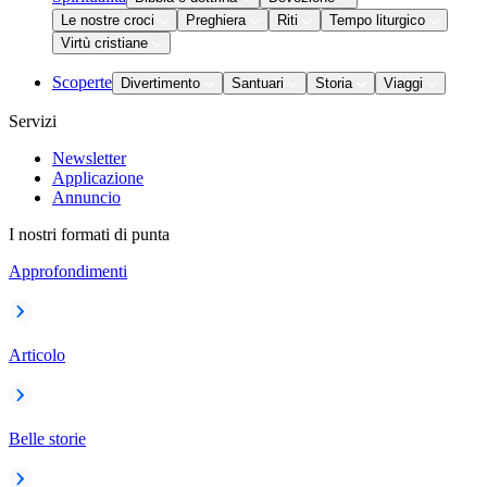
Le nostre croci
Preghiera
Riti
Tempo liturgico
Virtù cristiane
Scoperte
Divertimento
Santuari
Storia
Viaggi
Servizi
Newsletter
Applicazione
Annuncio
I nostri formati di punta
Approfondimenti
Articolo
Belle storie