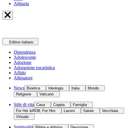
Abbazia
Edition
italiano
Dipendenza
Adolescente
Adozione
Adorazione eucaristica
Affido
Allenatore
News
Bioetica
Ideologia
Italia
Mondo
Religione
Vaticano
Stile di vita
Casa
Coppia
Famiglia
For Her &#038; For Him
Lavoro
Salute
Vecchiaia
Virtuale
Spiritualità
Bibbia e dottrina
Devozione