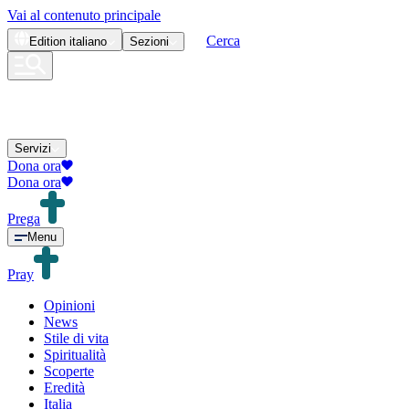
Vai al contenuto principale
Cerca
Edition
italiano
Sezioni
Servizi
Dona ora
Dona ora
Prega
Menu
Pray
Opinioni
News
Stile di vita
Spiritualità
Scoperte
Eredità
Italia