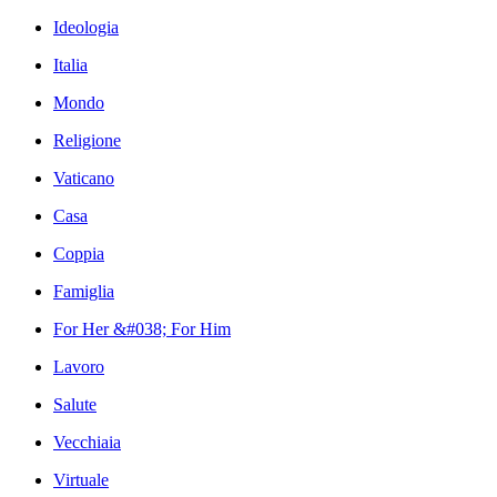
Ideologia
Italia
Mondo
Religione
Vaticano
Casa
Coppia
Famiglia
For Her &#038; For Him
Lavoro
Salute
Vecchiaia
Virtuale