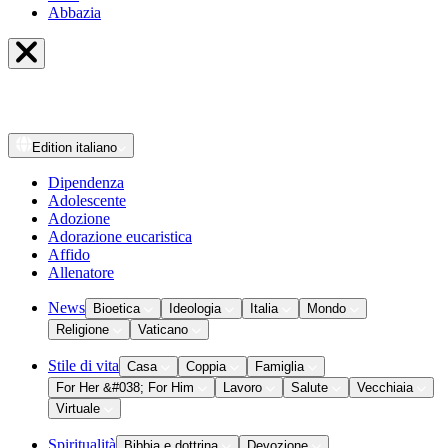
Abbazia
Edition
italiano
Dipendenza
Adolescente
Adozione
Adorazione eucaristica
Affido
Allenatore
News
Bioetica
Ideologia
Italia
Mondo
Religione
Vaticano
Stile di vita
Casa
Coppia
Famiglia
For Her &#038; For Him
Lavoro
Salute
Vecchiaia
Virtuale
Spiritualità
Bibbia e dottrina
Devozione