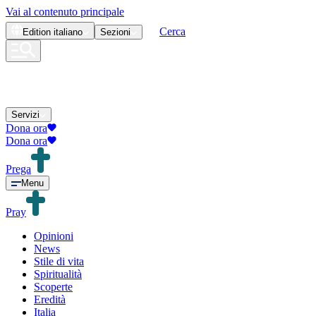
Vai al contenuto principale
Cerca
Edition
italiano
Sezioni
Servizi
Dona ora
Dona ora
Prega
Menu
Pray
Opinioni
News
Stile di vita
Spiritualità
Scoperte
Eredità
Italia