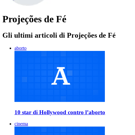
Projeções de Fé
Gli ultimi articoli di Projeções de Fé
aborto
10 star di Hollywood contro l’aborto
cinema