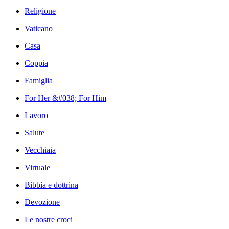
Religione
Vaticano
Casa
Coppia
Famiglia
For Her &#038; For Him
Lavoro
Salute
Vecchiaia
Virtuale
Bibbia e dottrina
Devozione
Le nostre croci