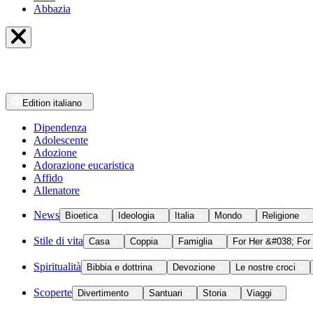
Abbazia
Edition
italiano
Dipendenza
Adolescente
Adozione
Adorazione eucaristica
Affido
Allenatore
News
Bioetica
Ideologia
Italia
Mondo
Religione
Stile di vita
Casa
Coppia
Famiglia
For Her &#038; For
Spiritualità
Bibbia e dottrina
Devozione
Le nostre croci
Scoperte
Divertimento
Santuari
Storia
Viaggi