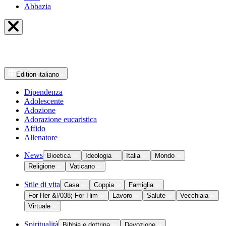
Abbazia
Edition
italiano
Dipendenza
Adolescente
Adozione
Adorazione eucaristica
Affido
Allenatore
News
Bioetica
Ideologia
Italia
Mondo
Religione
Vaticano
Stile di vita
Casa
Coppia
Famiglia
For Her &#038; For Him
Lavoro
Salute
Vecchiaia
Virtuale
Spiritualità
Bibbia e dottrina
Devozione