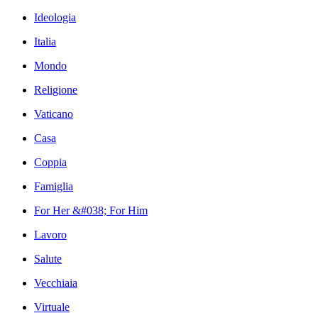
Ideologia
Italia
Mondo
Religione
Vaticano
Casa
Coppia
Famiglia
For Her &#038; For Him
Lavoro
Salute
Vecchiaia
Virtuale