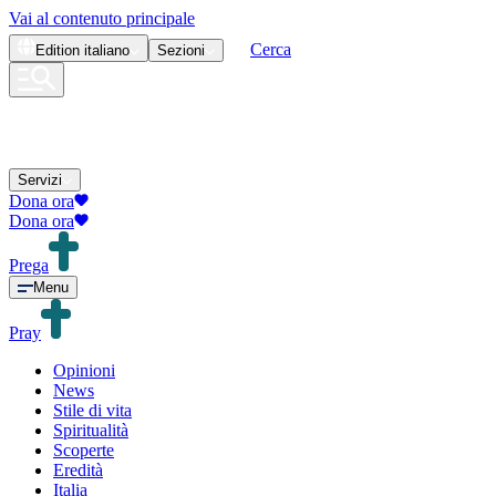
Vai al contenuto principale
Cerca
Edition
italiano
Sezioni
Servizi
Dona ora
Dona ora
Prega
Menu
Pray
Opinioni
News
Stile di vita
Spiritualità
Scoperte
Eredità
Italia