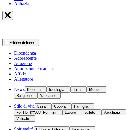
Abbazia
Edition
italiano
Dipendenza
Adolescente
Adozione
Adorazione eucaristica
Affido
Allenatore
News
Bioetica
Ideologia
Italia
Mondo
Religione
Vaticano
Stile di vita
Casa
Coppia
Famiglia
For Her &#038; For Him
Lavoro
Salute
Vecchiaia
Virtuale
Spiritualità
Bibbia e dottrina
Devozione