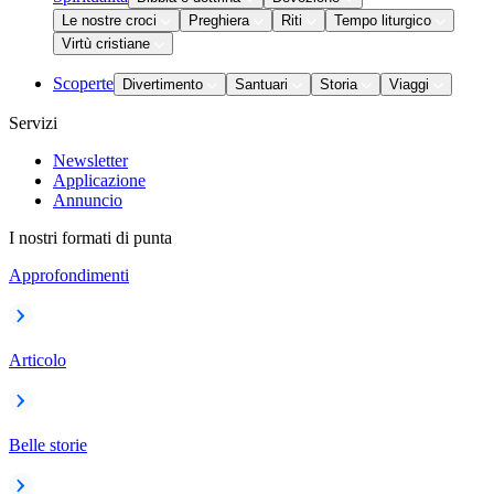
Le nostre croci
Preghiera
Riti
Tempo liturgico
Virtù cristiane
Scoperte
Divertimento
Santuari
Storia
Viaggi
Servizi
Newsletter
Applicazione
Annuncio
I nostri formati di punta
Approfondimenti
Articolo
Belle storie