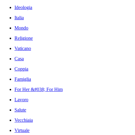
Ideologia
Italia
Mondo
Religione
Vaticano
Casa
Coppia
Famiglia
For Her &#038; For Him
Lavoro
Salute
Vecchiaia
Virtuale