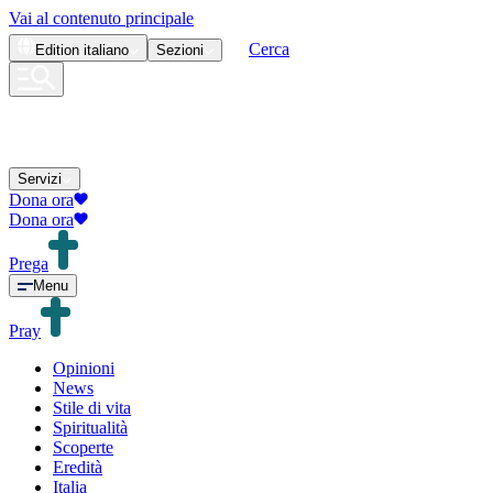
Vai al contenuto principale
Cerca
Edition
italiano
Sezioni
Servizi
Dona ora
Dona ora
Prega
Menu
Pray
Opinioni
News
Stile di vita
Spiritualità
Scoperte
Eredità
Italia