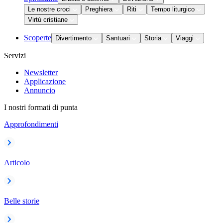
Le nostre croci
Preghiera
Riti
Tempo liturgico
Virtù cristiane
Scoperte
Divertimento
Santuari
Storia
Viaggi
Servizi
Newsletter
Applicazione
Annuncio
I nostri formati di punta
Approfondimenti
Articolo
Belle storie