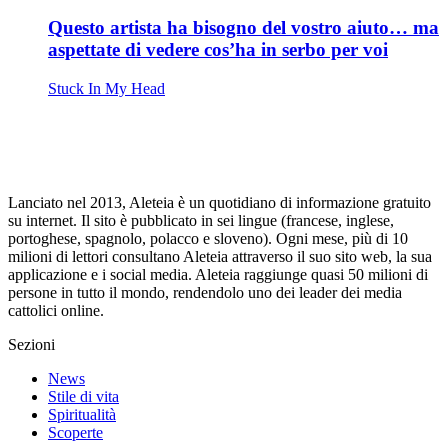
Questo artista ha bisogno del vostro aiuto… ma
aspettate di vedere cos’ha in serbo per voi
Stuck In My Head
Lanciato nel 2013, Aleteia è un quotidiano di informazione gratuito
su internet. Il sito è pubblicato in sei lingue (francese, inglese,
portoghese, spagnolo, polacco e sloveno). Ogni mese, più di 10
milioni di lettori consultano Aleteia attraverso il suo sito web, la sua
applicazione e i social media. Aleteia raggiunge quasi 50 milioni di
persone in tutto il mondo, rendendolo uno dei leader dei media
cattolici online.
Sezioni
News
Stile di vita
Spiritualità
Scoperte