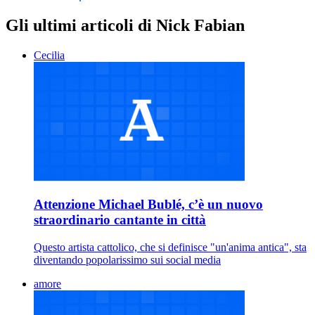
Gli ultimi articoli di Nick Fabian
Cecilia
Attenzione Michael Bublé, c’è un nuovo
straordinario cantante in città
Questo artista cattolico, che si definisce "un'anima antica", sta
diventando popolarissimo sui social media
amore