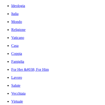
Ideologia
Italia
Mondo
Religione
Vaticano
Casa
Coppia
Famiglia
For Her &#038; For Him
Lavoro
Salute
Vecchiaia
Virtuale