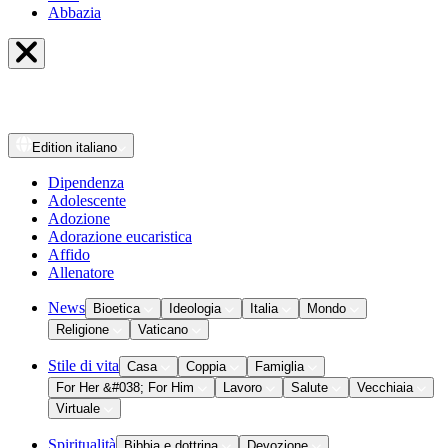
Abbazia
Edition
italiano
Dipendenza
Adolescente
Adozione
Adorazione eucaristica
Affido
Allenatore
News
Bioetica
Ideologia
Italia
Mondo
Religione
Vaticano
Stile di vita
Casa
Coppia
Famiglia
For Her &#038; For Him
Lavoro
Salute
Vecchiaia
Virtuale
Spiritualità
Bibbia e dottrina
Devozione