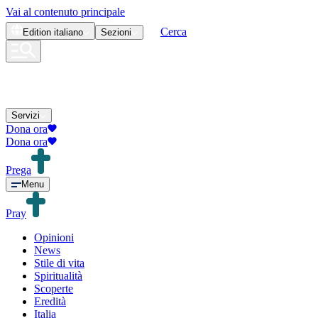
Vai al contenuto principale
Cerca
Edition
italiano
Sezioni
Servizi
Dona ora
Dona ora
Prega
Menu
Pray
Opinioni
News
Stile di vita
Spiritualità
Scoperte
Eredità
Italia