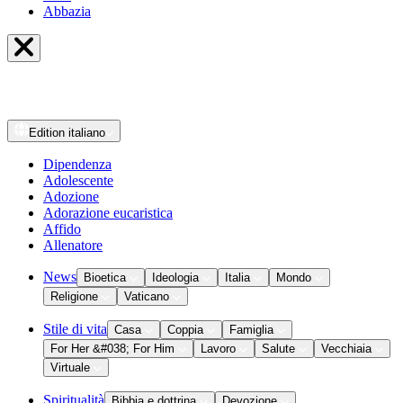
Abbazia
Edition
italiano
Dipendenza
Adolescente
Adozione
Adorazione eucaristica
Affido
Allenatore
News
Bioetica
Ideologia
Italia
Mondo
Religione
Vaticano
Stile di vita
Casa
Coppia
Famiglia
For Her &#038; For Him
Lavoro
Salute
Vecchiaia
Virtuale
Spiritualità
Bibbia e dottrina
Devozione