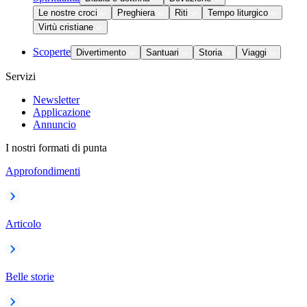
Le nostre croci
Preghiera
Riti
Tempo liturgico
Virtù cristiane
Scoperte
Divertimento
Santuari
Storia
Viaggi
Servizi
Newsletter
Applicazione
Annuncio
I nostri formati di punta
Approfondimenti
Articolo
Belle storie