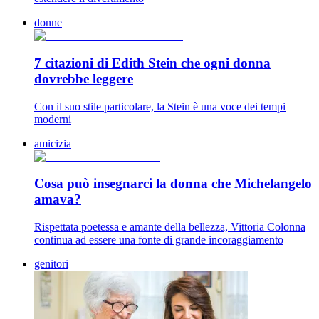
donne
7 citazioni di Edith Stein che ogni donna
dovrebbe leggere
Con il suo stile particolare, la Stein è una voce dei tempi
moderni
amicizia
Cosa può insegnarci la donna che Michelangelo
amava?
Rispettata poetessa e amante della bellezza, Vittoria Colonna
continua ad essere una fonte di grande incoraggiamento
genitori