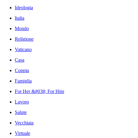
Ideologia
Italia
Mondo
Religione
Vaticano
Casa
Coppia
Famiglia
For Her &#038; For Him
Lavoro
Salute
Vecchiaia
Virtuale