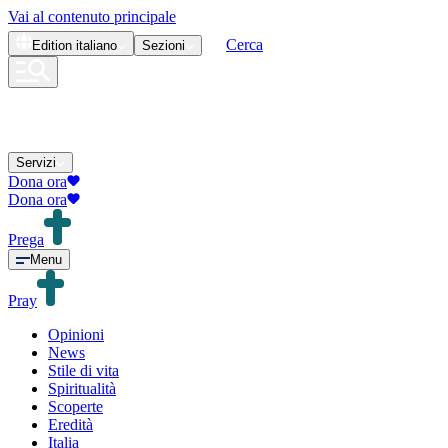
Vai al contenuto principale
Cerca
Edition
italiano
Sezioni
Servizi
Dona ora
Dona ora
Prega
Menu
Pray
Opinioni
News
Stile di vita
Spiritualità
Scoperte
Eredità
Italia