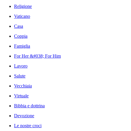
Religione
Vaticano
Casa
Coppia
Famiglia
For Her &#038; For Him
Lavoro
Salute
Vecchiaia
Virtuale
Bibbia e dottrina
Devozione
Le nostre croci