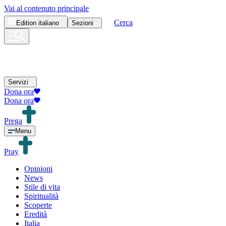
Vai al contenuto principale
Cerca
Edition
italiano
Sezioni
Servizi
Dona ora
Dona ora
Prega
Menu
Pray
Opinioni
News
Stile di vita
Spiritualità
Scoperte
Eredità
Italia