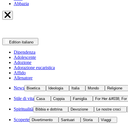
Abbazia
Edition
italiano
Dipendenza
Adolescente
Adozione
Adorazione eucaristica
Affido
Allenatore
News
Bioetica
Ideologia
Italia
Mondo
Religione
Stile di vita
Casa
Coppia
Famiglia
For Her &#038; For
Spiritualità
Bibbia e dottrina
Devozione
Le nostre croci
Scoperte
Divertimento
Santuari
Storia
Viaggi