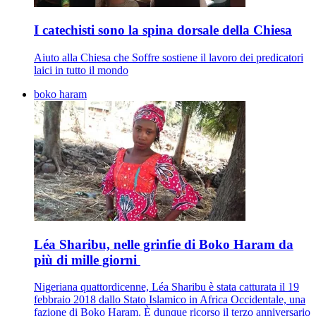
I catechisti sono la spina dorsale della Chiesa
Aiuto alla Chiesa che Soffre sostiene il lavoro dei predicatori
laici in tutto il mondo
boko haram
Léa Sharibu, nelle grinfie di Boko Haram da
più di mille giorni
Nigeriana quattordicenne, Léa Sharibu è stata catturata il 19
febbraio 2018 dallo Stato Islamico in Africa Occidentale, una
fazione di Boko Haram. È dunque ricorso il terzo anniversario