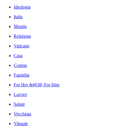
Ideologia
Italia
Mondo
Religione
Vaticano
Casa
Coppia
Famiglia
For Her &#038; For Him
Lavoro
Salute
Vecchiaia
Virtuale