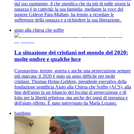
dal suo rapimento, il che significa che da più di mille giorni la
ragazza è in cattività: la sua famiglia, mediante la voce del
pastore Gideon Para-Mallam, ha tenuto a ricordare le
sofferenze della ragazza e a richiedere la sua liberazione.
aiuto alla chiesa che soffre
La situazione dei cristiani nel mondo del 2020:
molte ombre e qualche luce
Coronavirus, terrore, guerra e anche una persecuzione sempre
più marcata: il 2020 è stato un anno difficile per molti
cristiani. Thomas Heine-Geldern, presidente esecutivo della
fondazione pontificia Aiuto alla Chiesa che Soffre (ACS), alla
fine dell'anno fa un bilancio dei focolai di persecuzione e di
lotta per la libertà religiosa, ma anche dei raggi di speranza e
dell'aiuto offerto. È stato intervistato da María Lozano.
bambino