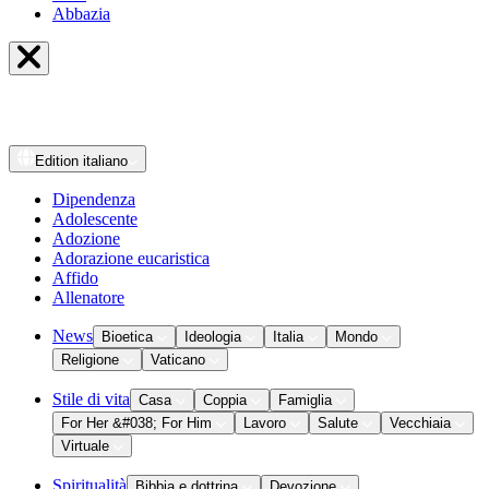
Abbazia
Edition
italiano
Dipendenza
Adolescente
Adozione
Adorazione eucaristica
Affido
Allenatore
News
Bioetica
Ideologia
Italia
Mondo
Religione
Vaticano
Stile di vita
Casa
Coppia
Famiglia
For Her &#038; For Him
Lavoro
Salute
Vecchiaia
Virtuale
Spiritualità
Bibbia e dottrina
Devozione