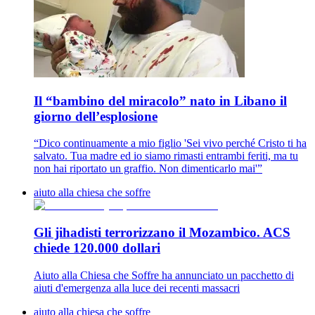
Il “bambino del miracolo” nato in Libano il
giorno dell’esplosione
“Dico continuamente a mio figlio 'Sei vivo perché Cristo ti ha
salvato. Tua madre ed io siamo rimasti entrambi feriti, ma tu
non hai riportato un graffio. Non dimenticarlo mai'”
aiuto alla chiesa che soffre
Gli jihadisti terrorizzano il Mozambico. ACS
chiede 120.000 dollari
Aiuto alla Chiesa che Soffre ha annunciato un pacchetto di
aiuti d'emergenza alla luce dei recenti massacri
aiuto alla chiesa che soffre