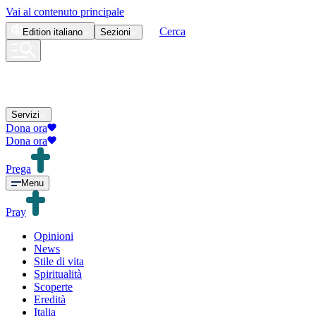
Vai al contenuto principale
Cerca
Edition
italiano
Sezioni
Servizi
Dona ora
Dona ora
Prega
Menu
Pray
Opinioni
News
Stile di vita
Spiritualità
Scoperte
Eredità
Italia