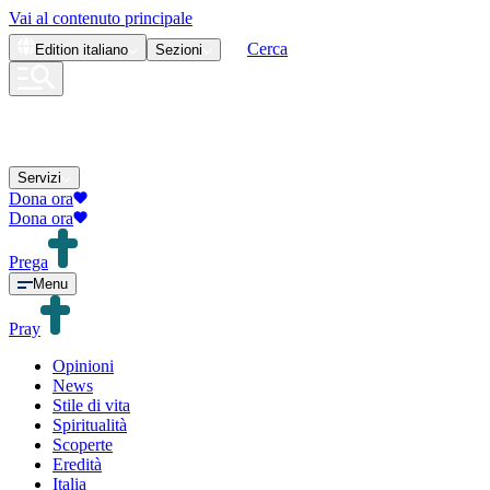
Vai al contenuto principale
Cerca
Edition
italiano
Sezioni
Servizi
Dona ora
Dona ora
Prega
Menu
Pray
Opinioni
News
Stile di vita
Spiritualità
Scoperte
Eredità
Italia