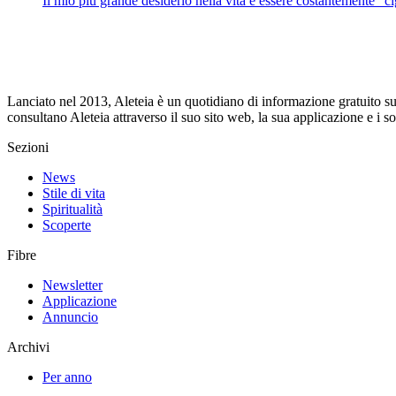
Il mio più grande desiderio nella vita è essere costantemente “ci
Lanciato nel 2013, Aleteia è un quotidiano di informazione gratuito su i
consultano Aleteia attraverso il suo sito web, la sua applicazione e i 
Sezioni
News
Stile di vita
Spiritualità
Scoperte
Fibre
Newsletter
Applicazione
Annuncio
Archivi
Per anno