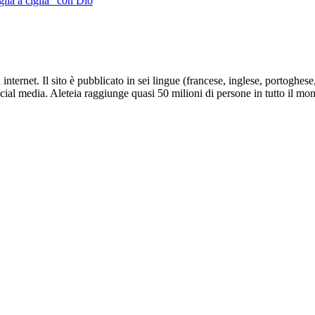
glia a ciglia” con Dio
nternet. Il sito è pubblicato in sei lingue (francese, inglese, portoghes
social media. Aleteia raggiunge quasi 50 milioni di persone in tutto il mo