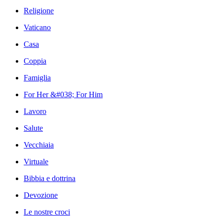
Religione
Vaticano
Casa
Coppia
Famiglia
For Her &#038; For Him
Lavoro
Salute
Vecchiaia
Virtuale
Bibbia e dottrina
Devozione
Le nostre croci