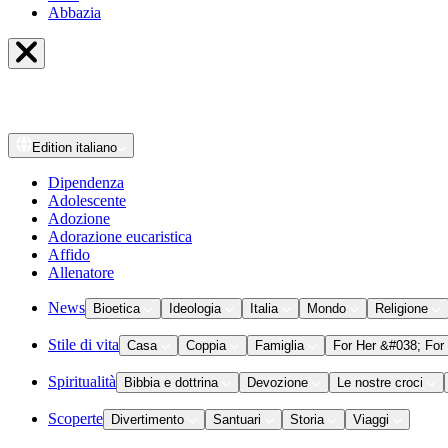
Abbazia
Edition
italiano
Dipendenza
Adolescente
Adozione
Adorazione eucaristica
Affido
Allenatore
News
Bioetica
Ideologia
Italia
Mondo
Religione
Stile di vita
Casa
Coppia
Famiglia
For Her &#038; For
Spiritualità
Bibbia e dottrina
Devozione
Le nostre croci
Scoperte
Divertimento
Santuari
Storia
Viaggi