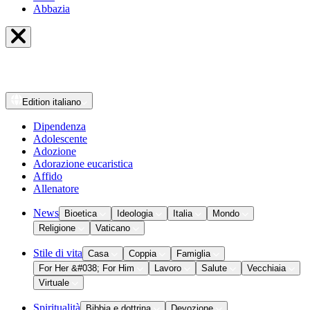
Abbazia
Edition
italiano
Dipendenza
Adolescente
Adozione
Adorazione eucaristica
Affido
Allenatore
News
Bioetica
Ideologia
Italia
Mondo
Religione
Vaticano
Stile di vita
Casa
Coppia
Famiglia
For Her &#038; For Him
Lavoro
Salute
Vecchiaia
Virtuale
Spiritualità
Bibbia e dottrina
Devozione