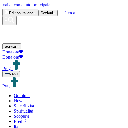
Vai al contenuto principale
Cerca
Edition
italiano
Sezioni
Servizi
Dona ora
Dona ora
Prega
Menu
Pray
Opinioni
News
Stile di vita
Spiritualità
Scoperte
Eredità
Italia