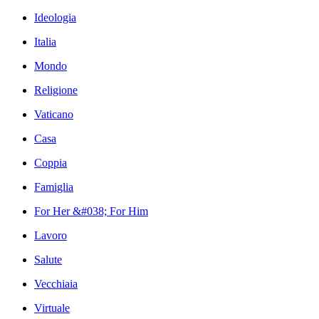
Ideologia
Italia
Mondo
Religione
Vaticano
Casa
Coppia
Famiglia
For Her &#038; For Him
Lavoro
Salute
Vecchiaia
Virtuale