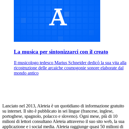
La musica per sintonizzarci con il creato
Il musicologo tedesco Marius Schneider dedicò la sua vita alla
ricostruzione delle arcaiche cosmogonie sonore elaborate dal
mondo antico
Lanciato nel 2013, Aleteia è un quotidiano di informazione gratuito
su internet. Il sito è pubblicato in sei lingue (francese, inglese,
portoghese, spagnolo, polacco e sloveno). Ogni mese, più di 10
milioni di lettori consultano Aleteia attraverso il suo sito web, la sua
applicazione e i social media. Aleteia raggiunge quasi 50 milioni di