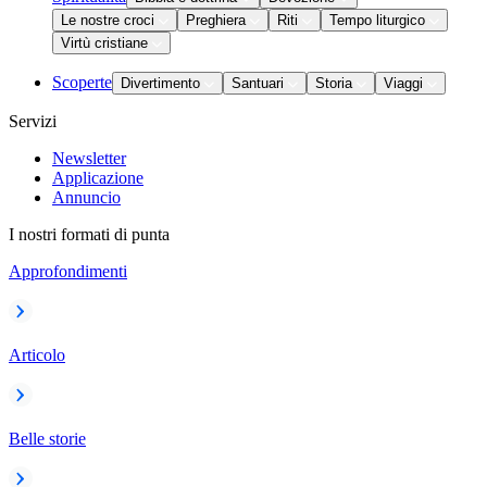
Le nostre croci
Preghiera
Riti
Tempo liturgico
Virtù cristiane
Scoperte
Divertimento
Santuari
Storia
Viaggi
Servizi
Newsletter
Applicazione
Annuncio
I nostri formati di punta
Approfondimenti
Articolo
Belle storie