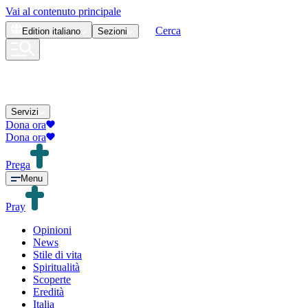
Vai al contenuto principale
Cerca
Edition
italiano
Sezioni
Servizi
Dona ora
Dona ora
Prega
Menu
Pray
Opinioni
News
Stile di vita
Spiritualità
Scoperte
Eredità
Italia