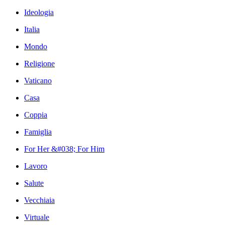
Ideologia
Italia
Mondo
Religione
Vaticano
Casa
Coppia
Famiglia
For Her &#038; For Him
Lavoro
Salute
Vecchiaia
Virtuale