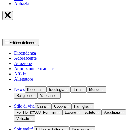
Abbazia
Edition
italiano
Dipendenza
Adolescente
Adozione
Adorazione eucaristica
Affido
Allenatore
News
Bioetica
Ideologia
Italia
Mondo
Religione
Vaticano
Stile di vita
Casa
Coppia
Famiglia
For Her &#038; For Him
Lavoro
Salute
Vecchiaia
Virtuale
Spiritualità
Bibbia e dottrina
Devozione