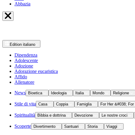
Abbazia
Edition
italiano
Dipendenza
Adolescente
Adozione
Adorazione eucaristica
Affido
Allenatore
News
Bioetica
Ideologia
Italia
Mondo
Religione
Stile di vita
Casa
Coppia
Famiglia
For Her &#038; For
Spiritualità
Bibbia e dottrina
Devozione
Le nostre croci
Scoperte
Divertimento
Santuari
Storia
Viaggi