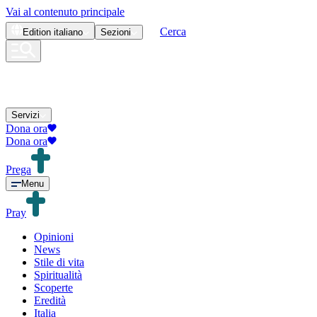
Vai al contenuto principale
Cerca
Edition
italiano
Sezioni
Servizi
Dona ora
Dona ora
Prega
Menu
Pray
Opinioni
News
Stile di vita
Spiritualità
Scoperte
Eredità
Italia