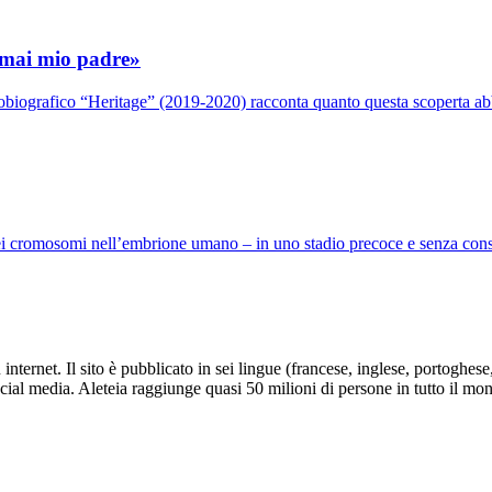
 mai mio padre»
biografico “Heritage” (2019-2020) racconta quanto questa scoperta abbi
i cromosomi nell’embrione umano – in uno stadio precoce e senza conseg
nternet. Il sito è pubblicato in sei lingue (francese, inglese, portoghes
social media. Aleteia raggiunge quasi 50 milioni di persone in tutto il mo