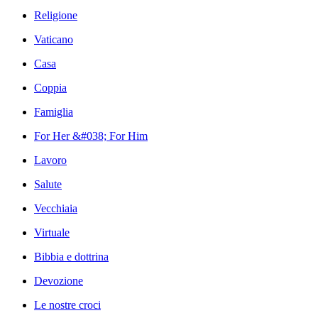
Religione
Vaticano
Casa
Coppia
Famiglia
For Her &#038; For Him
Lavoro
Salute
Vecchiaia
Virtuale
Bibbia e dottrina
Devozione
Le nostre croci