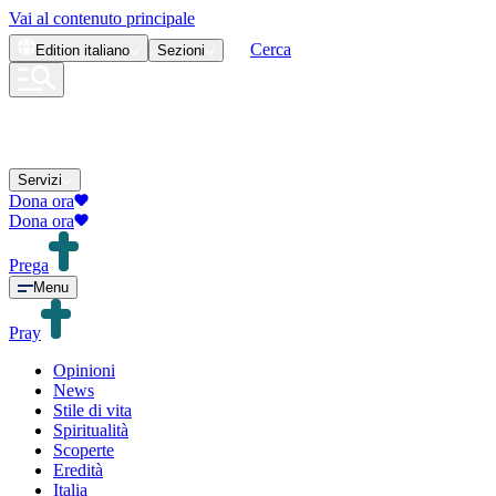
Vai al contenuto principale
Cerca
Edition
italiano
Sezioni
Servizi
Dona ora
Dona ora
Prega
Menu
Pray
Opinioni
News
Stile di vita
Spiritualità
Scoperte
Eredità
Italia