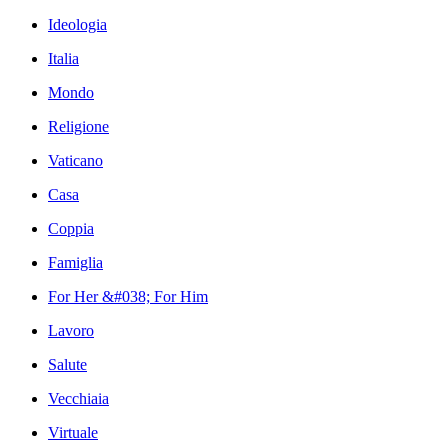
Ideologia
Italia
Mondo
Religione
Vaticano
Casa
Coppia
Famiglia
For Her &#038; For Him
Lavoro
Salute
Vecchiaia
Virtuale