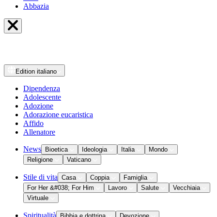
Abbazia
Edition
italiano
Dipendenza
Adolescente
Adozione
Adorazione eucaristica
Affido
Allenatore
News
Bioetica
Ideologia
Italia
Mondo
Religione
Vaticano
Stile di vita
Casa
Coppia
Famiglia
For Her &#038; For Him
Lavoro
Salute
Vecchiaia
Virtuale
Spiritualità
Bibbia e dottrina
Devozione