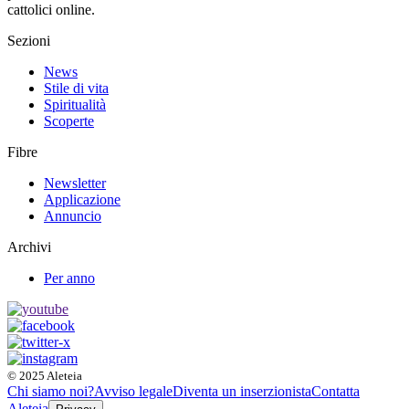
cattolici online.
Sezioni
News
Stile di vita
Spiritualità
Scoperte
Fibre
Newsletter
Applicazione
Annuncio
Archivi
Per anno
© 2025 Aleteia
Chi siamo noi?
Avviso legale
Diventa un inserzionista
Contatta
Aleteia