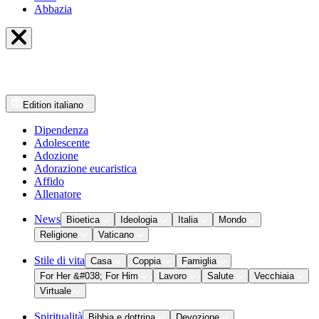
Abbazia
Edition
italiano
Dipendenza
Adolescente
Adozione
Adorazione eucaristica
Affido
Allenatore
News
Bioetica
Ideologia
Italia
Mondo
Religione
Vaticano
Stile di vita
Casa
Coppia
Famiglia
For Her &#038; For Him
Lavoro
Salute
Vecchiaia
Virtuale
Spiritualità
Bibbia e dottrina
Devozione