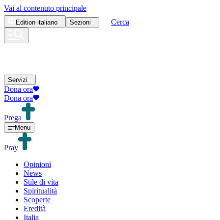
Vai al contenuto principale
Cerca
Edition
italiano
Sezioni
Servizi
Dona ora
Dona ora
Prega
Menu
Pray
Opinioni
News
Stile di vita
Spiritualità
Scoperte
Eredità
Italia