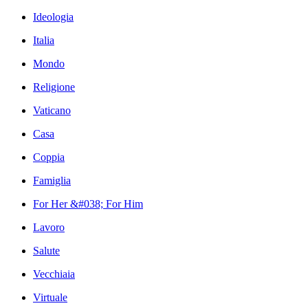
Ideologia
Italia
Mondo
Religione
Vaticano
Casa
Coppia
Famiglia
For Her &#038; For Him
Lavoro
Salute
Vecchiaia
Virtuale