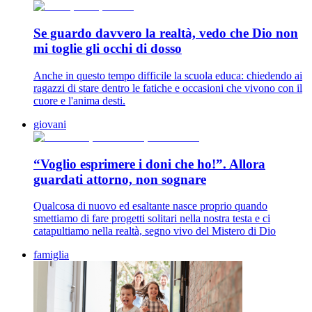
Se guardo davvero la realtà, vedo che Dio non
mi toglie gli occhi di dosso
Anche in questo tempo difficile la scuola educa: chiedendo ai
ragazzi di stare dentro le fatiche e occasioni che vivono con il
cuore e l'anima desti.
giovani
“Voglio esprimere i doni che ho!”. Allora
guardati attorno, non sognare
Qualcosa di nuovo ed esaltante nasce proprio quando
smettiamo di fare progetti solitari nella nostra testa e ci
catapultiamo nella realtà, segno vivo del Mistero di Dio
famiglia