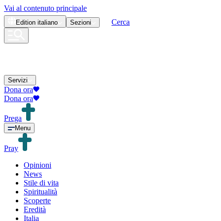
Vai al contenuto principale
Cerca
Edition
italiano
Sezioni
Servizi
Dona ora
Dona ora
Prega
Menu
Pray
Opinioni
News
Stile di vita
Spiritualità
Scoperte
Eredità
Italia