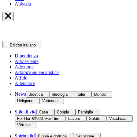
Abbazia
Edition
italiano
Dipendenza
Adolescente
Adozione
Adorazione eucaristica
Affido
Allenatore
News
Bioetica
Ideologia
Italia
Mondo
Religione
Vaticano
Stile di vita
Casa
Coppia
Famiglia
For Her &#038; For Him
Lavoro
Salute
Vecchiaia
Virtuale
Spiritualità
Bibbia e dottrina
Devozione