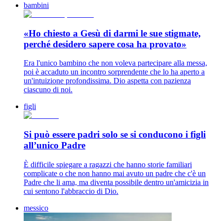
bambini
«Ho chiesto a Gesù di darmi le sue stigmate,
perché desidero sapere cosa ha provato»
Era l'unico bambino che non voleva partecipare alla messa,
poi è accaduto un incontro sorprendente che lo ha aperto a
un'intuizione profondissima. Dio aspetta con pazienza
ciascuno di noi.
figli
Si può essere padri solo se si conducono i figli
all’unico Padre
È difficile spiegare a ragazzi che hanno storie familiari
complicate o che non hanno mai avuto un padre che c'è un
Padre che li ama, ma diventa possibile dentro un'amicizia in
cui sentono l'abbraccio di Dio.
messico