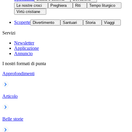
Le nostre croci
Preghiera
Riti
Tempo liturgico
Virtù cristiane
Scoperte
Divertimento
Santuari
Storia
Viaggi
Servizi
Newsletter
Applicazione
Annuncio
I nostri formati di punta
Approfondimenti
Articolo
Belle storie