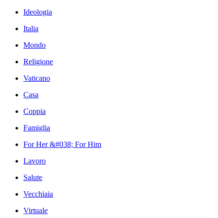
Ideologia
Italia
Mondo
Religione
Vaticano
Casa
Coppia
Famiglia
For Her &#038; For Him
Lavoro
Salute
Vecchiaia
Virtuale