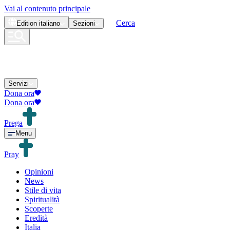
Vai al contenuto principale
Cerca
Edition
italiano
Sezioni
Servizi
Dona ora
Dona ora
Prega
Menu
Pray
Opinioni
News
Stile di vita
Spiritualità
Scoperte
Eredità
Italia