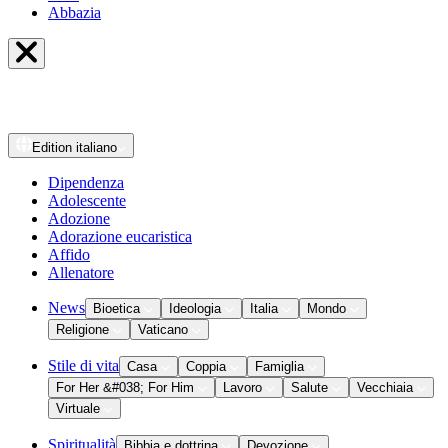
Abbazia
Edition
italiano
Dipendenza
Adolescente
Adozione
Adorazione eucaristica
Affido
Allenatore
News
Bioetica
Ideologia
Italia
Mondo
Religione
Vaticano
Stile di vita
Casa
Coppia
Famiglia
For Her &#038; For Him
Lavoro
Salute
Vecchiaia
Virtuale
Spiritualità
Bibbia e dottrina
Devozione