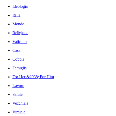
Ideologia
Italia
Mondo
Religione
Vaticano
Casa
Coppia
Famiglia
For Her &#038; For Him
Lavoro
Salute
Vecchiaia
Virtuale