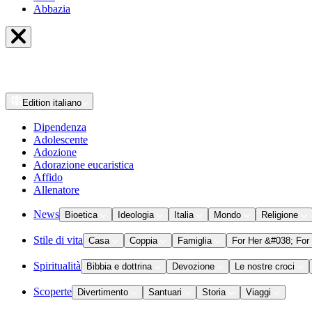
Abbazia
Edition
italiano
Dipendenza
Adolescente
Adozione
Adorazione eucaristica
Affido
Allenatore
News
Bioetica
Ideologia
Italia
Mondo
Religione
Stile di vita
Casa
Coppia
Famiglia
For Her &#038; For
Spiritualità
Bibbia e dottrina
Devozione
Le nostre croci
Scoperte
Divertimento
Santuari
Storia
Viaggi