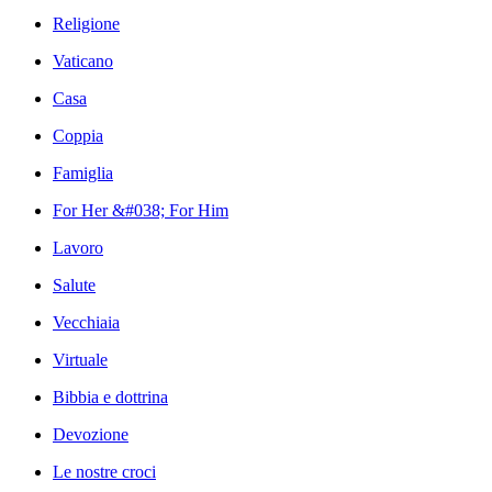
Religione
Vaticano
Casa
Coppia
Famiglia
For Her &#038; For Him
Lavoro
Salute
Vecchiaia
Virtuale
Bibbia e dottrina
Devozione
Le nostre croci