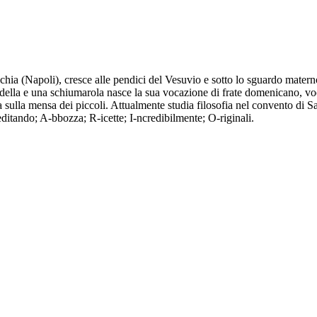
hia (Napoli), cresce alle pendici del Vesuvio e sotto lo sguardo materno
padella e una schiumarola nasce la sua vocazione di frate domenicano, v
 sulla mensa dei piccoli. Attualmente studia filosofia nel convento di 
ndo; A-bbozza; R-icette; I-ncredibilmente; O-riginali.