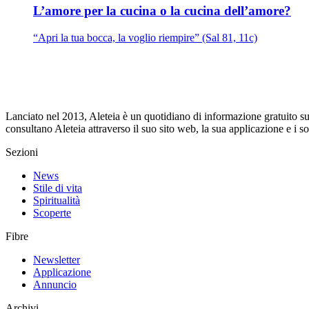
L’amore per la cucina o la cucina dell’amore?
“Apri la tua bocca, la voglio riempire” (Sal 81, 11c)
Lanciato nel 2013, Aleteia è un quotidiano di informazione gratuito su i
consultano Aleteia attraverso il suo sito web, la sua applicazione e i 
Sezioni
News
Stile di vita
Spiritualità
Scoperte
Fibre
Newsletter
Applicazione
Annuncio
Archivi