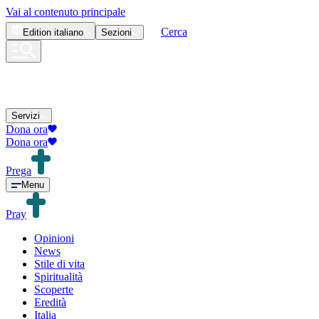
Vai al contenuto principale
Cerca
Edition
italiano
Sezioni
Servizi
Dona ora
Dona ora
Prega
Menu
Pray
Opinioni
News
Stile di vita
Spiritualità
Scoperte
Eredità
Italia