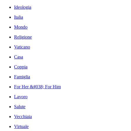
Ideologia
Italia
Mondo
Religione
Vaticano
Casa
Coppia
Famiglia
For Her &#038; For Him
Lavoro
Salute
Vecchiaia
Virtuale