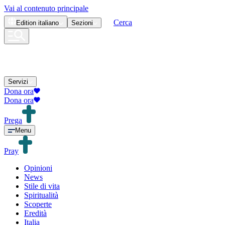
Vai al contenuto principale
Cerca
Edition
italiano
Sezioni
Servizi
Dona ora
Dona ora
Prega
Menu
Pray
Opinioni
News
Stile di vita
Spiritualità
Scoperte
Eredità
Italia