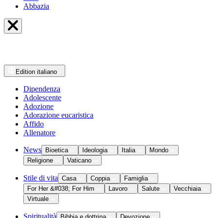
Abbazia
Edition
italiano
Dipendenza
Adolescente
Adozione
Adorazione eucaristica
Affido
Allenatore
News
Bioetica
Ideologia
Italia
Mondo
Religione
Vaticano
Stile di vita
Casa
Coppia
Famiglia
For Her &#038; For Him
Lavoro
Salute
Vecchiaia
Virtuale
Spiritualità
Bibbia e dottrina
Devozione