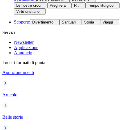
Le nostre croci
Preghiera
Riti
Tempo liturgico
Virtù cristiane
Scoperte
Divertimento
Santuari
Storia
Viaggi
Servizi
Newsletter
Applicazione
Annuncio
I nostri formati di punta
Approfondimenti
Articolo
Belle storie