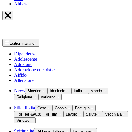
Abbazia
Edition
italiano
Dipendenza
Adolescente
Adozione
Adorazione eucaristica
Affido
Allenatore
News
Bioetica
Ideologia
Italia
Mondo
Religione
Vaticano
Stile di vita
Casa
Coppia
Famiglia
For Her &#038; For Him
Lavoro
Salute
Vecchiaia
Virtuale
Spiritualità
Bibbia e dottrina
Devozione