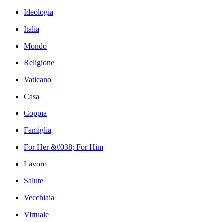
Ideologia
Italia
Mondo
Religione
Vaticano
Casa
Coppia
Famiglia
For Her &#038; For Him
Lavoro
Salute
Vecchiaia
Virtuale