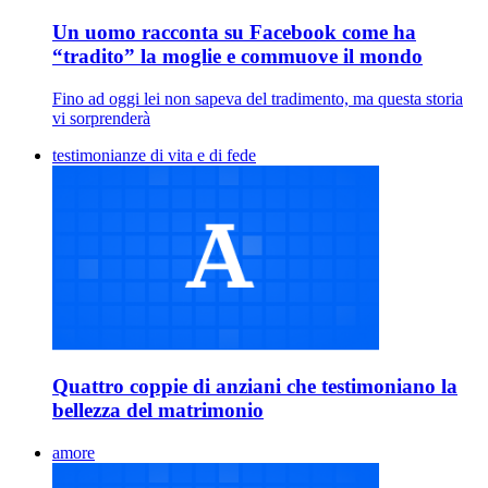
Un uomo racconta su Facebook come ha
“tradito” la moglie e commuove il mondo
Fino ad oggi lei non sapeva del tradimento, ma questa storia
vi sorprenderà
testimonianze di vita e di fede
Quattro coppie di anziani che testimoniano la
bellezza del matrimonio
amore