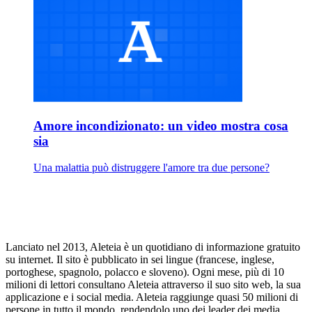
Amore incondizionato: un video mostra cosa
sia
Una malattia può distruggere l'amore tra due persone?
Lanciato nel 2013, Aleteia è un quotidiano di informazione gratuito
su internet. Il sito è pubblicato in sei lingue (francese, inglese,
portoghese, spagnolo, polacco e sloveno). Ogni mese, più di 10
milioni di lettori consultano Aleteia attraverso il suo sito web, la sua
applicazione e i social media. Aleteia raggiunge quasi 50 milioni di
persone in tutto il mondo, rendendolo uno dei leader dei media