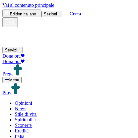
Vai al contenuto principale
Cerca
Edition
italiano
Sezioni
Servizi
Dona ora
Dona ora
Prega
Menu
Pray
Opinioni
News
Stile di vita
Spiritualità
Scoperte
Eredità
Italia