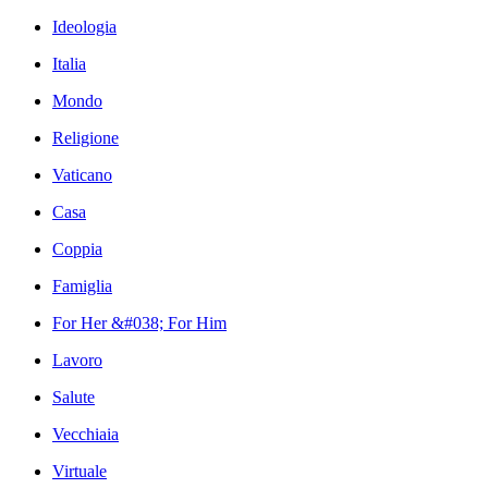
Ideologia
Italia
Mondo
Religione
Vaticano
Casa
Coppia
Famiglia
For Her &#038; For Him
Lavoro
Salute
Vecchiaia
Virtuale