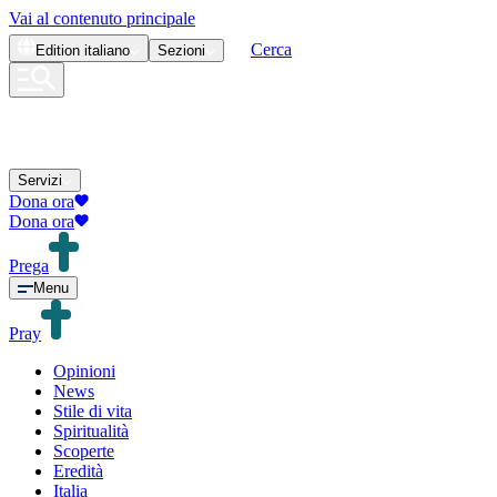
Vai al contenuto principale
Cerca
Edition
italiano
Sezioni
Servizi
Dona ora
Dona ora
Prega
Menu
Pray
Opinioni
News
Stile di vita
Spiritualità
Scoperte
Eredità
Italia