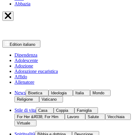
Abbazia
Edition
italiano
Dipendenza
Adolescente
Adozione
Adorazione eucaristica
Affido
Allenatore
News
Bioetica
Ideologia
Italia
Mondo
Religione
Vaticano
Stile di vita
Casa
Coppia
Famiglia
For Her &#038; For Him
Lavoro
Salute
Vecchiaia
Virtuale
Spiritualità
Bibbia e dottrina
Devozione