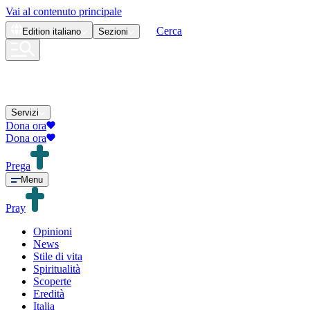
Vai al contenuto principale
Cerca
Edition
italiano
Sezioni
Servizi
Dona ora
Dona ora
Prega
Menu
Pray
Opinioni
News
Stile di vita
Spiritualità
Scoperte
Eredità
Italia