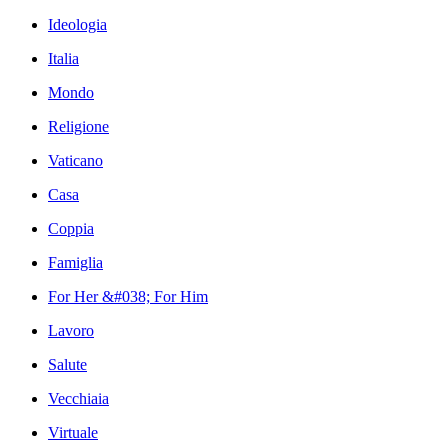
Ideologia
Italia
Mondo
Religione
Vaticano
Casa
Coppia
Famiglia
For Her &#038; For Him
Lavoro
Salute
Vecchiaia
Virtuale