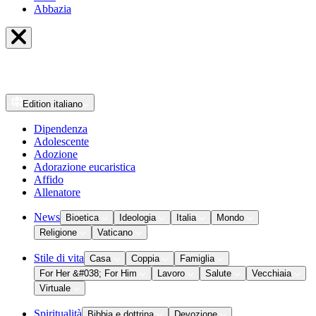
Abbazia
Edition
italiano
Dipendenza
Adolescente
Adozione
Adorazione eucaristica
Affido
Allenatore
News
Bioetica
Ideologia
Italia
Mondo
Religione
Vaticano
Stile di vita
Casa
Coppia
Famiglia
For Her &#038; For Him
Lavoro
Salute
Vecchiaia
Virtuale
Spiritualità
Bibbia e dottrina
Devozione