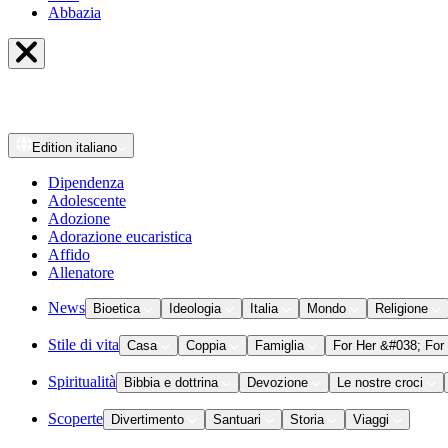
Abbazia
Edition
italiano
Dipendenza
Adolescente
Adozione
Adorazione eucaristica
Affido
Allenatore
News
Bioetica
Ideologia
Italia
Mondo
Religione
Stile di vita
Casa
Coppia
Famiglia
For Her &#038; For
Spiritualità
Bibbia e dottrina
Devozione
Le nostre croci
Scoperte
Divertimento
Santuari
Storia
Viaggi