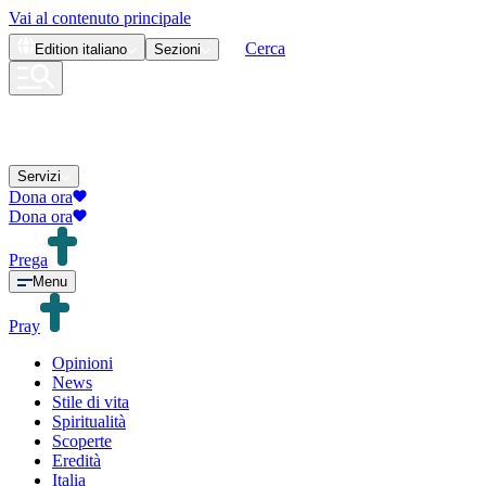
Vai al contenuto principale
Cerca
Edition
italiano
Sezioni
Servizi
Dona ora
Dona ora
Prega
Menu
Pray
Opinioni
News
Stile di vita
Spiritualità
Scoperte
Eredità
Italia