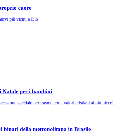
proprio cuore
tirvi più vicini a Dio
i Natale per i bambini
ccasione speciale per trasmettere i valori cristiani ai più piccoli
 binari della metropolitana in Brasile