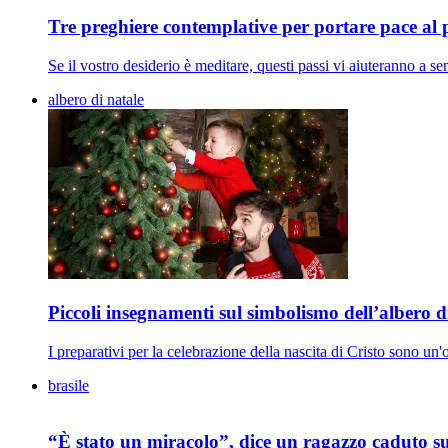
Tre preghiere contemplative per portare pace al 
Se il vostro desiderio è meditare, questi passi vi aiuteranno a sen
albero di natale
Piccoli insegnamenti sul simbolismo dell’albero d
I preparativi per la celebrazione della nascita di Cristo sono un'o
brasile
“È stato un miracolo”, dice un ragazzo caduto sui