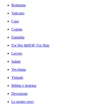
Religione
Vaticano
Casa
Coppia
Famiglia
For Her &#038; For Him
Lavoro
Salute
Vecchiaia
Virtuale
Bibbia e dottrina
Devozione
Le nostre croci