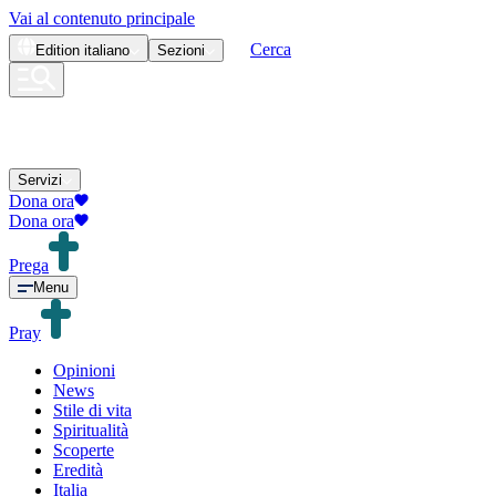
Vai al contenuto principale
Cerca
Edition
italiano
Sezioni
Servizi
Dona ora
Dona ora
Prega
Menu
Pray
Opinioni
News
Stile di vita
Spiritualità
Scoperte
Eredità
Italia