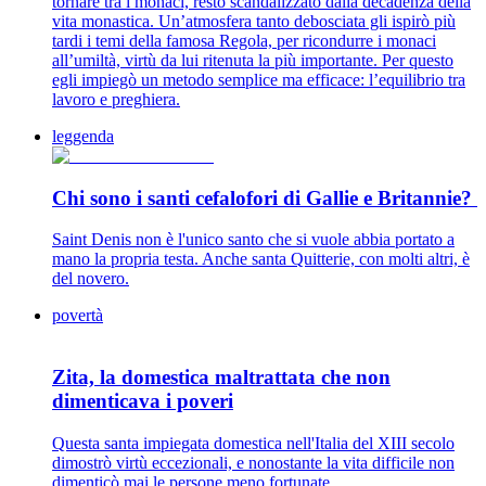
tornare tra i monaci, restò scandalizzato dalla decadenza della
vita monastica. Un’atmosfera tanto debosciata gli ispirò più
tardi i temi della famosa Regola, per ricondurre i monaci
all’umiltà, virtù da lui ritenuta la più importante. Per questo
egli impiegò un metodo semplice ma efficace: l’equilibrio tra
lavoro e preghiera.
leggenda
Chi sono i santi cefalofori di Gallie e Britannie?
Saint Denis non è l'unico santo che si vuole abbia portato a
mano la propria testa. Anche santa Quitterie, con molti altri, è
del novero.
povertà
Zita, la domestica maltrattata che non
dimenticava i poveri
Questa santa impiegata domestica nell'Italia del XIII secolo
dimostrò virtù eccezionali, e nonostante la vita difficile non
dimenticò mai le persone meno fortunate