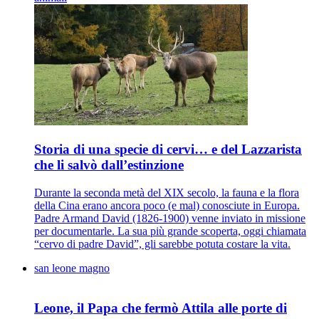
Storia di una specie di cervi… e del Lazzarista
che li salvò dall’estinzione
Durante la seconda metà del XIX secolo, la fauna e la flora
della Cina erano ancora poco (e mal) conosciute in Europa.
Padre Armand David (1826-1900) venne inviato in missione
per documentarle. La sua più grande scoperta, oggi chiamata
“cervo di padre David”, gli sarebbe potuta costare la vita.
san leone magno
Leone, il Papa che fermò Attila alle porte di