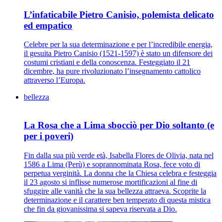
L’infaticabile Pietro Canisio, polemista delicato
ed empatico
Celebre per la sua determinazione e per l’incredibile energia,
il gesuita Pietro Canisio (1521-1597) è stato un difensore dei
costumi cristiani e della conoscenza. Festeggiato il 21
dicembre, ha pure rivoluzionato l’insegnamento cattolico
attraverso l’Europa.
bellezza
La Rosa che a Lima sbocciò per Dio soltanto (e
per i poveri)
Fin dalla sua più verde età, Isabella Flores de Olivia, nata nel
1586 a Lima (Perù) e soprannominata Rosa, fece voto di
perpetua verginità. La donna che la Chiesa celebra e festeggia
il 23 agosto si inflisse numerose mortificazioni al fine di
sfuggire alle vanità che la sua bellezza attraeva. Scoprite la
determinazione e il carattere ben temperato di questa mistica
che fin da giovanissima si sapeva riservata a Dio.