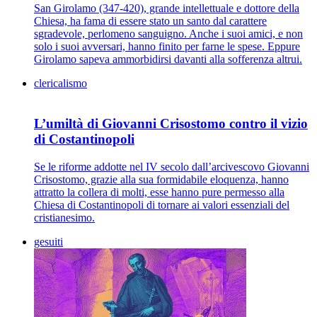
San Girolamo (347-420), grande intellettuale e dottore della
Chiesa, ha fama di essere stato un santo dal carattere
sgradevole, perlomeno sanguigno. Anche i suoi amici, e non
solo i suoi avversari, hanno finito per farne le spese. Eppure
Girolamo sapeva ammorbidirsi davanti alla sofferenza altrui.
clericalismo
L’umiltà di Giovanni Crisostomo contro il vizio
di Costantinopoli
Se le riforme addotte nel IV secolo dall’arcivescovo Giovanni
Crisostomo, grazie alla sua formidabile eloquenza, hanno
attratto la collera di molti, esse hanno pure permesso alla
Chiesa di Costantinopoli di tornare ai valori essenziali del
cristianesimo.
gesuiti