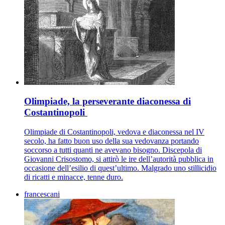
Olimpiade, la perseverante diaconessa di
Costantinopoli
Olimpiade di Costantinopoli, vedova e diaconessa nel IV
secolo, ha fatto buon uso della sua vedovanza portando
soccorso a tutti quanti ne avevano bisogno. Discepola di
Giovanni Crisostomo, si attirò le ire dell’autorità pubblica in
occasione dell’esilio di quest’ultimo. Malgrado uno stillicidio
di ricatti e minacce, tenne duro.
francescani