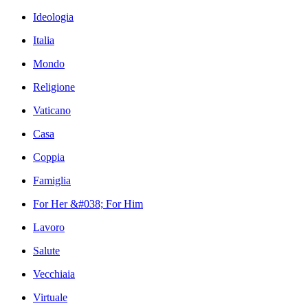
Ideologia
Italia
Mondo
Religione
Vaticano
Casa
Coppia
Famiglia
For Her &#038; For Him
Lavoro
Salute
Vecchiaia
Virtuale