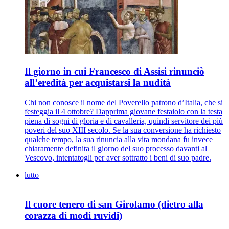
Il giorno in cui Francesco di Assisi rinunciò
all’eredità per acquistarsi la nudità
Chi non conosce il nome del Poverello patrono d’Italia, che si
festeggia il 4 ottobre? Dapprima giovane festaiolo con la testa
piena di sogni di gloria e di cavalleria, quindi servitore dei più
poveri del suo XIII secolo. Se la sua conversione ha richiesto
qualche tempo, la sua rinuncia alla vita mondana fu invece
chiaramente definita il giorno del suo processo davanti al
Vescovo, intentatogli per aver sottratto i beni di suo padre.
lutto
Il cuore tenero di san Girolamo (dietro alla
corazza di modi ruvidi)