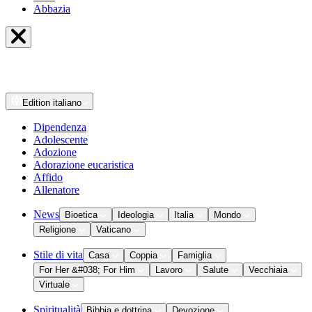
Abbazia
Edition
italiano
Dipendenza
Adolescente
Adozione
Adorazione eucaristica
Affido
Allenatore
News
Bioetica
Ideologia
Italia
Mondo
Religione
Vaticano
Stile di vita
Casa
Coppia
Famiglia
For Her &#038; For Him
Lavoro
Salute
Vecchiaia
Virtuale
Spiritualità
Bibbia e dottrina
Devozione