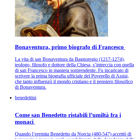
Bonaventura, primo biografo di Francesco
La vita di san Bonaventura da Bagnoregio (1217-1274),
teologo, filosofo e dottore della Chiesa, s’intreccia con quella
di san Francesco in maniera sorprendente. Fu incaricato di
scrivere la prima biografia ufficiale del Poverello di Assisi,
che tanto influenzò il mondo cristiano e il pensiero filosofico
di Bonaventura.
benedettini
Come san Benedetto ristabilì l’umiltà fra i
monaci
Quando l’eremita Benedetto da Norcia (480-547) accettò di