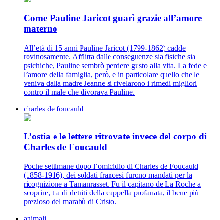
Come Pauline Jaricot guarì grazie all’amore
materno
All’età di 15 anni Pauline Jaricot (1799-1862) cadde
rovinosamente. Afflitta dalle conseguenze sia fisiche sia
psichiche, Pauline sembrò perdere gusto alla vita. La fede e
l’amore della famiglia, però, e in particolare quello che le
veniva dalla madre Jeanne si rivelarono i rimedi migliori
contro il male che divorava Pauline.
charles de foucauld
L’ostia e le lettere ritrovate invece del corpo di
Charles de Foucauld
Poche settimane dopo l’omicidio di Charles de Foucauld
(1858-1916), dei soldati francesi furono mandati per la
ricognizione a Tamanrasset. Fu il capitano de La Roche a
scoprire, tra di detriti della cappella profanata, il bene più
prezioso del marabù di Cristo.
animali