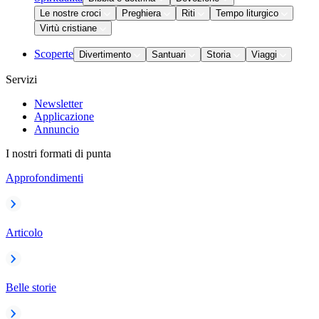
Le nostre croci
Preghiera
Riti
Tempo liturgico
Virtù cristiane
Scoperte
Divertimento
Santuari
Storia
Viaggi
Servizi
Newsletter
Applicazione
Annuncio
I nostri formati di punta
Approfondimenti
Articolo
Belle storie