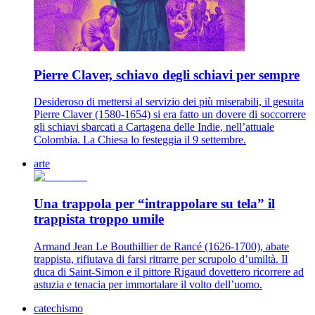
Pierre Claver, schiavo degli schiavi per sempre
Desideroso di mettersi al servizio dei più miserabili, il gesuita
Pierre Claver (1580-1654) si era fatto un dovere di soccorrere
gli schiavi sbarcati a Cartagena delle Indie, nell’attuale
Colombia. La Chiesa lo festeggia il 9 settembre.
arte
Una trappola per “intrappolare su tela” il
trappista troppo umile
Armand Jean Le Bouthillier de Rancé (1626-1700), abate
trappista, rifiutava di farsi ritrarre per scrupolo d’umiltà. Il
duca di Saint-Simon e il pittore Rigaud dovettero ricorrere ad
astuzia e tenacia per immortalare il volto dell’uomo.
catechismo