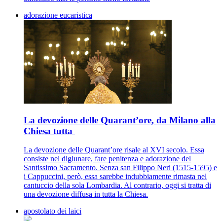
adorazione eucaristica
La devozione delle Quarant’ore, da Milano alla
Chiesa tutta
La devozione delle Quarant’ore risale al XVI secolo. Essa
consiste nel digiunare, fare penitenza e adorazione del
Santissimo Sacramento. Senza san Filippo Neri (1515-1595) e
i Cappuccini, però, essa sarebbe indubbiamente rimasta nel
cantuccio della sola Lombardia. Al contrario, oggi si tratta di
una devozione diffusa in tutta la Chiesa.
apostolato dei laici