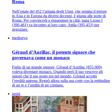
Roma
Nell’estate del 452 l’armata degli Unni, che semina il terrore
in Asia e in Europa da diversi decenni, è giunta alle porte di
Roma. Per convincerli a risparmiare la città, papa Leone I
(390-461) va incontro al loro capo, Attila (395-453) per
negoziare.
medioevo
Géraud d’Aurillac, il potente signore che
governava come un monaco
Figlio di un grande signore, Géraud d’Aurillac (855-909)
voleva diventare monaco. Quando però il suo vescovo gli
spiegò che il suo posto era nel mondo, Géraud accettò
l’eredità paterna. Regnò allora sulla sua corte con la rettitudine
di un re e l’umiltà di un cristiano.
assisi