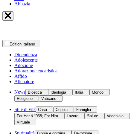
Abbazia
Edition
italiano
Dipendenza
Adolescente
Adozione
Adorazione eucaristica
Affido
Allenatore
News
Bioetica
Ideologia
Italia
Mondo
Religione
Vaticano
Stile di vita
Casa
Coppia
Famiglia
For Her &#038; For Him
Lavoro
Salute
Vecchiaia
Virtuale
Spiritualità
Bibbia e dottrina
Devozione