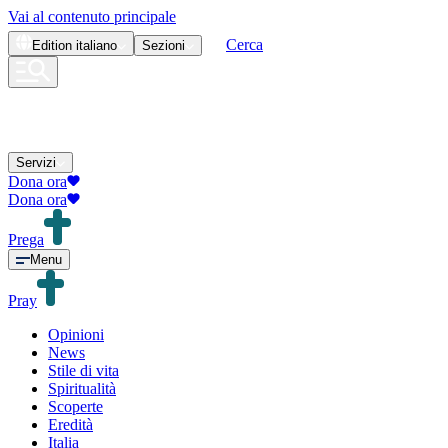
Vai al contenuto principale
Cerca
Edition
italiano
Sezioni
Servizi
Dona ora
Dona ora
Prega
Menu
Pray
Opinioni
News
Stile di vita
Spiritualità
Scoperte
Eredità
Italia