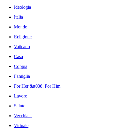
Ideologia
Italia
Mondo
Religione
Vaticano
Casa
Coppia
Famiglia
For Her &#038; For Him
Lavoro
Salute
Vecchiaia
Virtuale