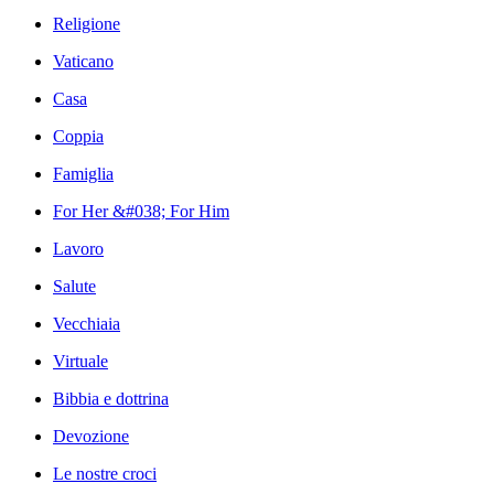
Religione
Vaticano
Casa
Coppia
Famiglia
For Her &#038; For Him
Lavoro
Salute
Vecchiaia
Virtuale
Bibbia e dottrina
Devozione
Le nostre croci