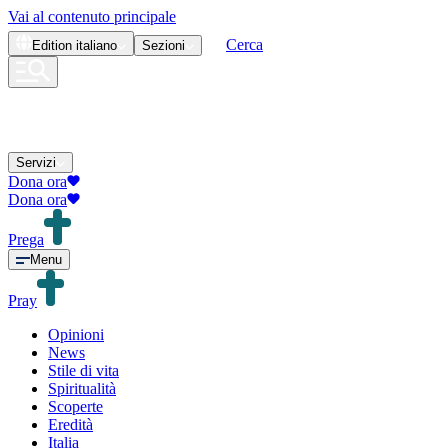
Vai al contenuto principale
Cerca
Edition
italiano
Sezioni
Servizi
Dona ora
Dona ora
Prega
Menu
Pray
Opinioni
News
Stile di vita
Spiritualità
Scoperte
Eredità
Italia