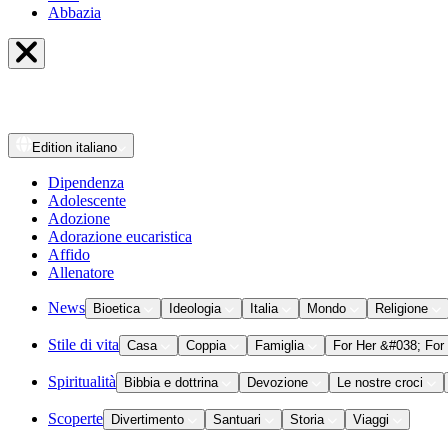
Abbazia
Edition
italiano
Dipendenza
Adolescente
Adozione
Adorazione eucaristica
Affido
Allenatore
News
Bioetica
Ideologia
Italia
Mondo
Religione
Stile di vita
Casa
Coppia
Famiglia
For Her &#038; For
Spiritualità
Bibbia e dottrina
Devozione
Le nostre croci
Scoperte
Divertimento
Santuari
Storia
Viaggi