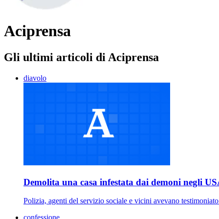
Aciprensa
Gli ultimi articoli di Aciprensa
diavolo
Demolita una casa infestata dai demoni negli U
Polizia, agenti del servizio sociale e vicini avevano testimoniato 
confessione