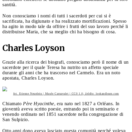
santità.
Non conosciamo i nomi di tutti i sacerdoti per cui si è
sacrificata, ha digiunato e ha realizzato mortificazioni. Spesso
ha agito in modo tale da offrire i frutti del suo lavoro perché li
distribuisse Maria, che sa meglio chi ha bisogno di cosa.
Charles Loyson
Grazie alla ricerca dei biografi, conosciamo però il nome di un
sacerdote per il quale Teresa ha nutrito un affetto speciale
durante gli anni che ha trascorso nel Carmelo. Era un noto
apostata, Charles Loyson.
fot. Etienne Neurdein | Musée Carnavalet | CC0 1.0; źródło: lookandlearn.com
Chiamato
Père Hyacinthe
, era nato nel 1827 a Orléans. In
gioventù aveva scritto poesie, entrando poi in seminario e
venendo ordinato nel 1851 sacerdote nella congregazione di
San Sulpizio.
Otto anni dopo aveva lasciato questa comunità perché voleva