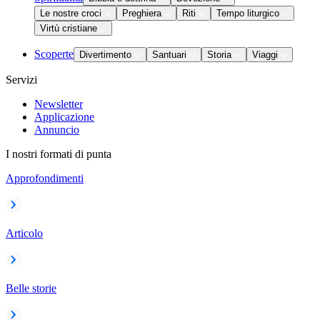
Le nostre croci
Preghiera
Riti
Tempo liturgico
Virtù cristiane
Scoperte
Divertimento
Santuari
Storia
Viaggi
Servizi
Newsletter
Applicazione
Annuncio
I nostri formati di punta
Approfondimenti
Articolo
Belle storie