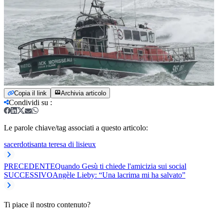
Copia il link
Archivia articolo
Condividi su
:
Le parole chiave/tag associati a questo articolo:
sacerdoti
santa teresa di lisieux
PRECEDENTE
Quando Gesù ti chiede l'amicizia sui social
SUCCESSIVO
Angèle Lieby: “Una lacrima mi ha salvato”
Ti piace il nostro contenuto?