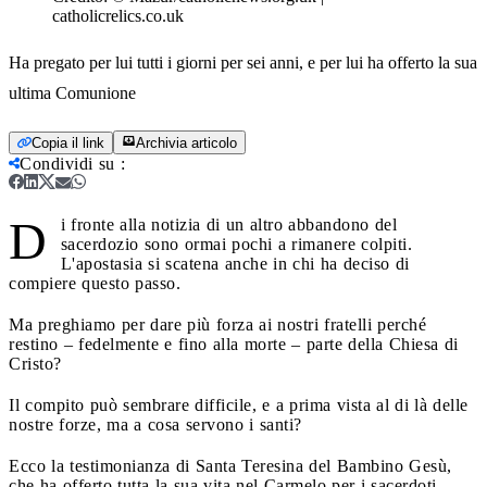
catholicrelics.co.uk
Ha pregato per lui tutti i giorni per sei anni, e per lui ha offerto la sua
ultima Comunione
Copia il link
Archivia articolo
Condividi su
:
D
i fronte alla notizia di un altro abbandono del
sacerdozio sono ormai pochi a rimanere colpiti.
L'apostasia si scatena anche in chi ha deciso di
compiere questo passo.
Ma preghiamo per dare più forza ai nostri fratelli perché
restino – fedelmente e fino alla morte – parte della Chiesa di
Cristo?
Il compito può sembrare difficile, e a prima vista al di là delle
nostre forze, ma a cosa servono i santi?
Ecco la testimonianza di Santa Teresina del Bambino Gesù,
che ha offerto tutta la sua vita nel Carmelo per i sacerdoti.