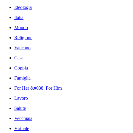
Ideologia
Italia
Mondo
Religione
Vaticano
Casa
Coppia
Famiglia
For Her &#038; For Him
Lavoro
Salute
Vecchiaia
Virtuale