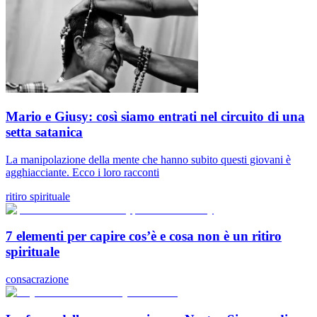
Mario e Giusy: così siamo entrati nel circuito di una
setta satanica
La manipolazione della mente che hanno subito questi giovani è
agghiacciante. Ecco i loro racconti
ritiro spirituale
7 elementi per capire cos’è e cosa non è un ritiro
spirituale
consacrazione