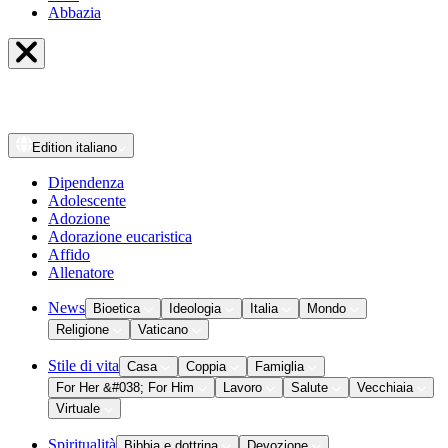
Abbazia
Edition
italiano
Dipendenza
Adolescente
Adozione
Adorazione eucaristica
Affido
Allenatore
News
Bioetica
Ideologia
Italia
Mondo
Religione
Vaticano
Stile di vita
Casa
Coppia
Famiglia
For Her &#038; For Him
Lavoro
Salute
Vecchiaia
Virtuale
Spiritualità
Bibbia e dottrina
Devozione