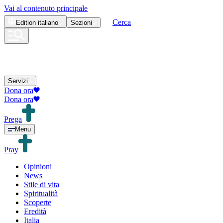
Vai al contenuto principale
Cerca
Edition
italiano
Sezioni
Servizi
Dona ora
Dona ora
Prega
Menu
Pray
Opinioni
News
Stile di vita
Spiritualità
Scoperte
Eredità
Italia