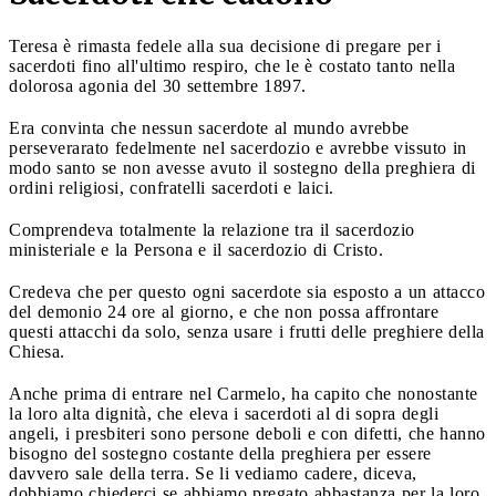
Teresa è rimasta fedele alla sua decisione di pregare per i
sacerdoti fino all'ultimo respiro, che le è costato tanto nella
dolorosa agonia del 30 settembre 1897.
Era convinta che nessun sacerdote al mundo avrebbe
perseverarato fedelmente nel sacerdozio e avrebbe vissuto in
modo santo se non avesse avuto il sostegno della preghiera di
ordini religiosi, confratelli sacerdoti e laici.
Comprendeva totalmente la relazione tra il sacerdozio
ministeriale e la Persona e il sacerdozio di Cristo.
Credeva che per questo ogni sacerdote sia esposto a un attacco
del demonio 24 ore al giorno, e che non possa affrontare
questi attacchi da solo, senza usare i frutti delle preghiere della
Chiesa.
Anche prima di entrare nel Carmelo, ha capito che nonostante
la loro alta dignità, che eleva i sacerdoti al di sopra degli
angeli, i presbiteri sono persone deboli e con difetti, che hanno
bisogno del sostegno costante della preghiera per essere
davvero sale della terra. Se li vediamo cadere, diceva,
dobbiamo chiederci se abbiamo pregato abbastanza per la loro