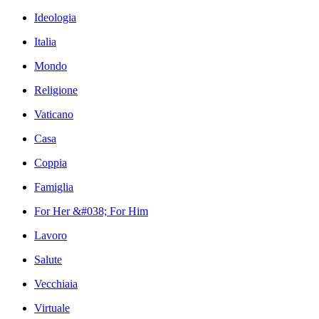
Ideologia
Italia
Mondo
Religione
Vaticano
Casa
Coppia
Famiglia
For Her &#038; For Him
Lavoro
Salute
Vecchiaia
Virtuale