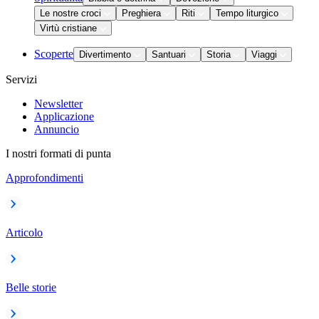
Le nostre croci
Preghiera
Riti
Tempo liturgico
Virtù cristiane
Scoperte
Divertimento
Santuari
Storia
Viaggi
Servizi
Newsletter
Applicazione
Annuncio
I nostri formati di punta
Approfondimenti
Articolo
Belle storie