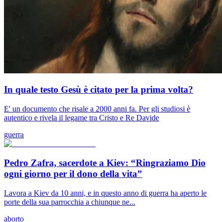
In quale testo Gesù è citato per la prima volta?
E' un documento che risale a 2000 anni fa. Per gli studiosi è
autentico e rivela il legame tra Cristo e Re Davide
guerra
Pedro Zafra, sacerdote a Kiev: “Ringraziamo Dio
ogni giorno per il dono della vita”
Lavora a Kiev da 10 anni, e in questo anno di guerra ha aperto le
porte della sua parrocchia a chiunque ne...
aborto