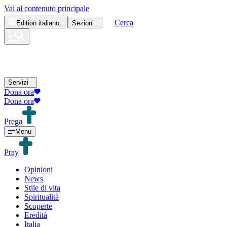
Vai al contenuto principale
Cerca
Edition
italiano
Sezioni
Servizi
Dona ora
Dona ora
Prega
Menu
Pray
Opinioni
News
Stile di vita
Spiritualità
Scoperte
Eredità
Italia