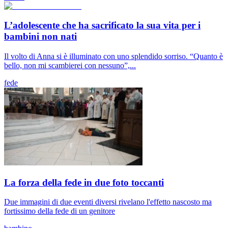
L’adolescente che ha sacrificato la sua vita per i
bambini non nati
Il volto di Anna si è illuminato con uno splendido sorriso. “Quanto è
bello, non mi scambierei con nessuno”,...
fede
La forza della fede in due foto toccanti
Due immagini di due eventi diversi rivelano l'effetto nascosto ma
fortissimo della fede di un genitore