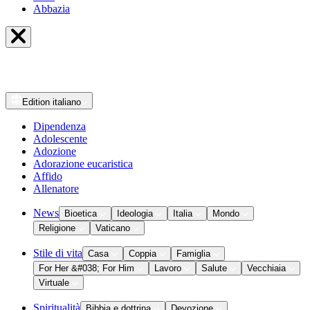
Abbazia
Edition
italiano
Dipendenza
Adolescente
Adozione
Adorazione eucaristica
Affido
Allenatore
News
Bioetica
Ideologia
Italia
Mondo
Religione
Vaticano
Stile di vita
Casa
Coppia
Famiglia
For Her &#038; For Him
Lavoro
Salute
Vecchiaia
Virtuale
Spiritualità
Bibbia e dottrina
Devozione