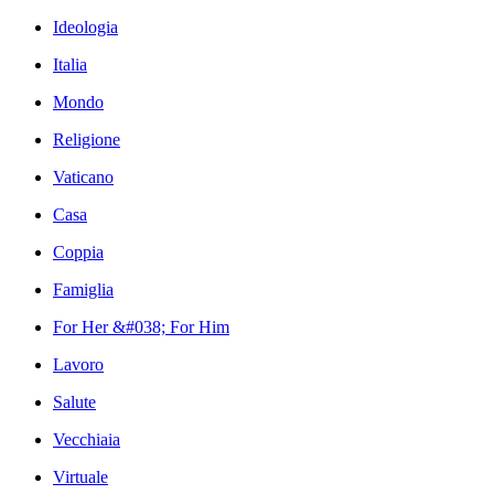
Ideologia
Italia
Mondo
Religione
Vaticano
Casa
Coppia
Famiglia
For Her &#038; For Him
Lavoro
Salute
Vecchiaia
Virtuale