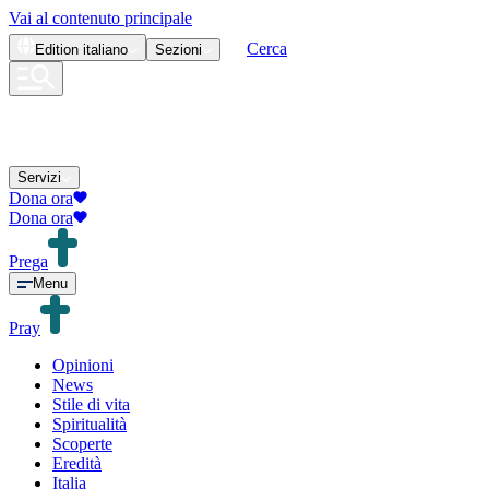
Vai al contenuto principale
Cerca
Edition
italiano
Sezioni
Servizi
Dona ora
Dona ora
Prega
Menu
Pray
Opinioni
News
Stile di vita
Spiritualità
Scoperte
Eredità
Italia