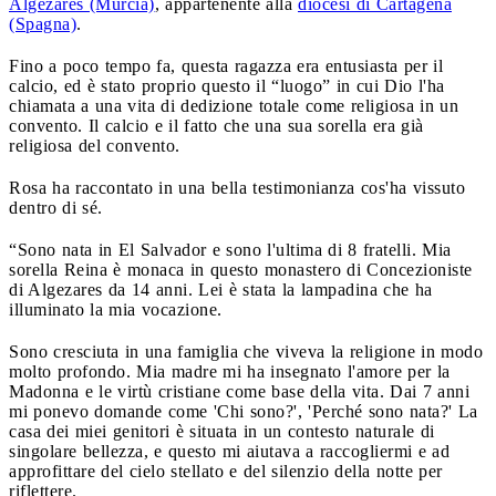
Algezares (Murcia)
, appartenente alla
diocesi di Cartagena
(Spagna)
.
Fino a poco tempo fa, questa ragazza era entusiasta per il
calcio, ed è stato proprio questo il “luogo” in cui Dio l'ha
chiamata a una vita di dedizione totale come religiosa in un
convento. Il calcio e il fatto che una sua sorella era già
religiosa del convento.
Rosa ha raccontato in una bella testimonianza cos'ha vissuto
dentro di sé.
“Sono nata in El Salvador e sono l'ultima di 8 fratelli. Mia
sorella Reina è monaca in questo monastero di Concezioniste
di Algezares da 14 anni. Lei è stata la lampadina che ha
illuminato la mia vocazione.
Sono cresciuta in una famiglia che viveva la religione in modo
molto profondo. Mia madre mi ha insegnato l'amore per la
Madonna e le virtù cristiane come base della vita. Dai 7 anni
mi ponevo domande come 'Chi sono?', 'Perché sono nata?' La
casa dei miei genitori è situata in un contesto naturale di
singolare bellezza, e questo mi aiutava a raccogliermi e ad
approfittare del cielo stellato e del silenzio della notte per
riflettere.