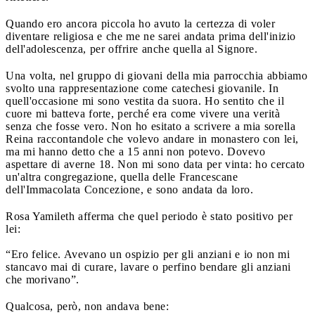
Quando ero ancora piccola ho avuto la certezza di voler
diventare religiosa e che me ne sarei andata prima dell'inizio
dell'adolescenza, per offrire anche quella al Signore.
Una volta, nel gruppo di giovani della mia parrocchia abbiamo
svolto una rappresentazione come catechesi giovanile. In
quell'occasione mi sono vestita da suora. Ho sentito che il
cuore mi batteva forte, perché era come vivere una verità
senza che fosse vero. Non ho esitato a scrivere a mia sorella
Reina raccontandole che volevo andare in monastero con lei,
ma mi hanno detto che a 15 anni non potevo. Dovevo
aspettare di averne 18. Non mi sono data per vinta: ho cercato
un'altra congregazione, quella delle Francescane
dell'Immacolata Concezione, e sono andata da loro.
Rosa Yamileth afferma che quel periodo è stato positivo per
lei:
“Ero felice. Avevano un ospizio per gli anziani e io non mi
stancavo mai di curare, lavare o perfino bendare gli anziani
che morivano”.
Qualcosa, però, non andava bene: