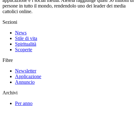
applicazione e i social media. Aleteia raggiunge quasi 50 milioni di
persone in tutto il mondo, rendendolo uno dei leader dei media
cattolici online.
Sezioni
News
Stile di vita
Spiritualità
Scoperte
Fibre
Newsletter
Applicazione
Annuncio
Archivi
Per anno