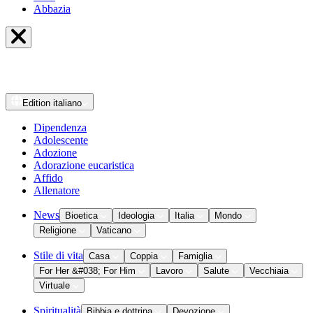
Abbazia
Edition
italiano
Dipendenza
Adolescente
Adozione
Adorazione eucaristica
Affido
Allenatore
News
Bioetica
Ideologia
Italia
Mondo
Religione
Vaticano
Stile di vita
Casa
Coppia
Famiglia
For Her &#038; For Him
Lavoro
Salute
Vecchiaia
Virtuale
Spiritualità
Bibbia e dottrina
Devozione