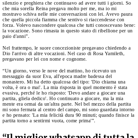
silenzio e preghiera che continuavo ad avere tutti i giorni. So
che mia sorella Reina pregava molto per me, ma io mi
mostravo schiva nelle mie conversazioni con lei. Avevo paura
che quella piccola fiamma che sentivo si riaccendesse con
forza. Volevo nascondere qualcosa che tutti conoscevano bene:
la vocazione. Sono rimasta in questo stato di ribellione per un
paio d'anni”.
Nel frattempo, le suore concezioniste pregavano chiedendo a
Dio l'arrivo di altre vocazioni. Nel caso di Rosa Yamileth,
pregavano per lei con nome e cognome.
“Un giorno, verso le nove del mattino, ho ricevuto un
messaggio da suor Eva, all'epoca madre badessa del
monastero. Mi ha detto qualcosa del tipo: 'Dio chiama una
volta, è ora o mai'. La mia risposta in quel momento è stata
evasiva, perché le ho risposto: 'Devo andare a giocare una
partita, gliela dedico'. Ho continuato a giocare, ma la mia
mente era ormai da un'altra parte. Nel bel mezzo della partita
mi sono fermata al centro del campo, mi sono guardata intorno
e ho pensato: 'La mia felicità dura 90 minuti; quando finisce la
partita torno a sentirmi vuota, come prima'”.
“
Il miglior whatsapp di tutta la