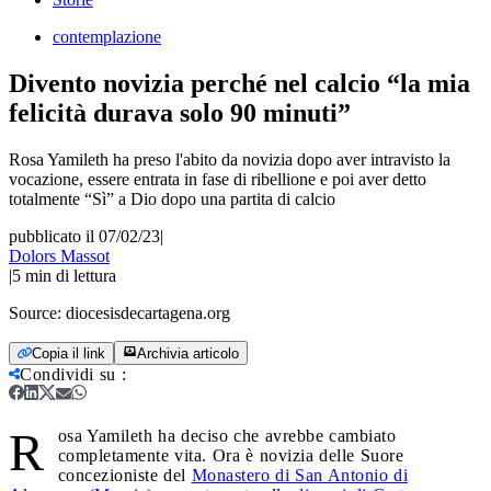
contemplazione
Divento novizia perché nel calcio “la mia
felicità durava solo 90 minuti”
Rosa Yamileth ha preso l'abito da novizia dopo aver intravisto la
vocazione, essere entrata in fase di ribellione e poi aver detto
totalmente “Sì” a Dio dopo una partita di calcio
pubblicato il 07/02/23
|
Dolors Massot
|
5
min di lettura
Source:
diocesisdecartagena.org
Copia il link
Archivia articolo
Condividi su
:
R
osa Yamileth ha deciso che avrebbe cambiato
completamente vita. Ora è novizia delle Suore
concezioniste del
Monastero di San Antonio di