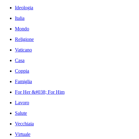
Ideologia
Italia
Mondo
Religione
Vaticano
Casa
Coppia
Famiglia
For Her &#038; For Him
Lavoro
Salute
Vecchiaia
Virtuale