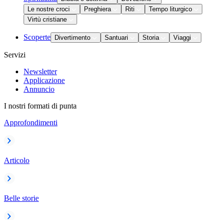
Le nostre croci
Preghiera
Riti
Tempo liturgico
Virtù cristiane
Scoperte
Divertimento
Santuari
Storia
Viaggi
Servizi
Newsletter
Applicazione
Annuncio
I nostri formati di punta
Approfondimenti
Articolo
Belle storie