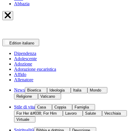
Abbazia
Edition
italiano
Dipendenza
Adolescente
Adozione
Adorazione eucaristica
Affido
Allenatore
News
Bioetica
Ideologia
Italia
Mondo
Religione
Vaticano
Stile di vita
Casa
Coppia
Famiglia
For Her &#038; For Him
Lavoro
Salute
Vecchiaia
Virtuale
Spiritualità
Bibbia e dottrina
Devozione