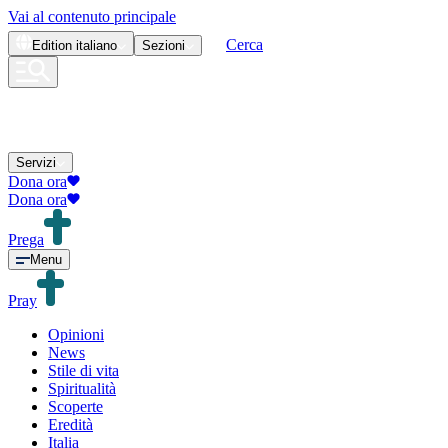
Vai al contenuto principale
Cerca
Edition
italiano
Sezioni
Servizi
Dona ora
Dona ora
Prega
Menu
Pray
Opinioni
News
Stile di vita
Spiritualità
Scoperte
Eredità
Italia