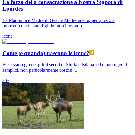
La forza della consacrazione a Nostra Signora di
Lourdes
La Madonna è Madre di Gesù e Madre nostra, per questo si
preoccupa per i suoi figli in tutto il mondo
icone
Come (e quando) nascono le icone?
Esistevano già nei primi secoli di Storia cristiana; ed erano oggetti
semplici, non particolarmente costosi,...
arte