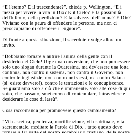
“E l'eterno? E il trascendente?”, chiede p. Wellington. “E i
mezzi per vivere la vita in Dio? E il Cielo? E la possibilità
dell'inferno, della perdizione? E la salvezza dell'anima? E Dio?
Viviamo con la paura di offendere le persone, ma non ci
preoccupiamo di offendere il Signore”.
Di fronte a questa situazione, il sacerdote rivolge allora un
invito.
“Dobbiamo tornare a nutrire l'anima della gente con il
desiderio del Cielo! Urge una conversione, che non può essere
solo uno slogan durante la Quaresima, ma dev'essere una lotta
continua, non contro il sistema, non contro il Governo, non
contro le ingiustizie, non contro noi stessi, ma contro Satana
(sì, esiste davvero!), contro le tentazioni e le concupiscenze.
Se guardiamo solo a ciò che è immanente, solo alle cose di qui
sotto, che passano, smetteremo di contemplare, intravedere e
desiderare le cose di lassù”.
Cosa raccomanda per promuovere questo cambiamento?
“Vita ascetica, penitenza, mortificazione, vita spirituale, vita
sacramentale, meditare la Parola di Dio... tutto questo deve
tornare a far parte del nostro vocabolario cristiano, della nostra