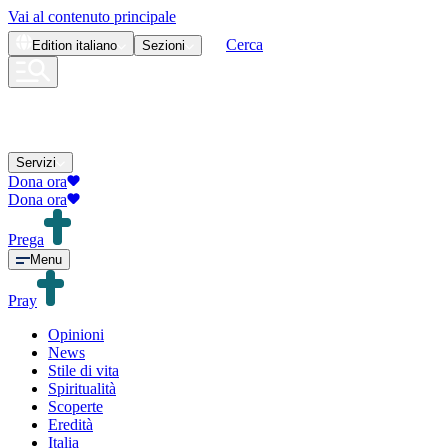
Vai al contenuto principale
Cerca
Edition
italiano
Sezioni
Servizi
Dona ora
Dona ora
Prega
Menu
Pray
Opinioni
News
Stile di vita
Spiritualità
Scoperte
Eredità
Italia