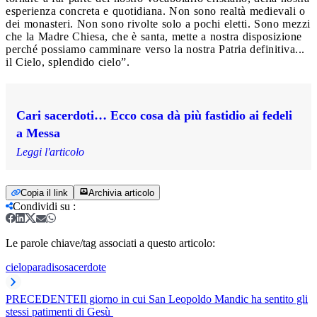
esperienza concreta e quotidiana. Non sono realtà medievali o
dei monasteri. Non sono rivolte solo a pochi eletti. Sono mezzi
che la Madre Chiesa, che è santa, mette a nostra disposizione
perché possiamo camminare verso la nostra Patria definitiva...
il Cielo, splendido cielo”.
Cari sacerdoti… Ecco cosa dà più fastidio ai fedeli
a Messa
Leggi l'articolo
Copia il link
Archivia articolo
Condividi su
:
Le parole chiave/tag associati a questo articolo:
cielo
paradiso
sacerdote
PRECEDENTE
Il giorno in cui San Leopoldo Mandic ha sentito gli
stessi patimenti di Gesù