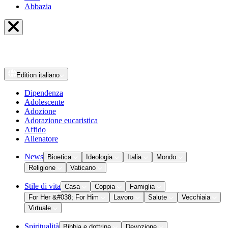
Abbazia
Edition
italiano
Dipendenza
Adolescente
Adozione
Adorazione eucaristica
Affido
Allenatore
News
Bioetica
Ideologia
Italia
Mondo
Religione
Vaticano
Stile di vita
Casa
Coppia
Famiglia
For Her &#038; For Him
Lavoro
Salute
Vecchiaia
Virtuale
Spiritualità
Bibbia e dottrina
Devozione