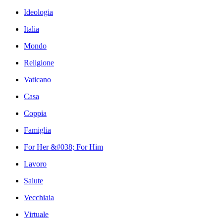
Ideologia
Italia
Mondo
Religione
Vaticano
Casa
Coppia
Famiglia
For Her &#038; For Him
Lavoro
Salute
Vecchiaia
Virtuale