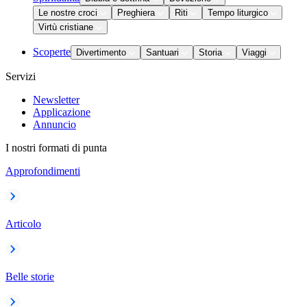
Le nostre croci
Preghiera
Riti
Tempo liturgico
Virtù cristiane
Scoperte
Divertimento
Santuari
Storia
Viaggi
Servizi
Newsletter
Applicazione
Annuncio
I nostri formati di punta
Approfondimenti
Articolo
Belle storie