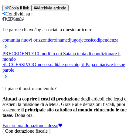
Copia il link
Archivia articolo
Condividi su
:
Le parole chiave/tag associati a questo articolo:
comunita nuovi orizzonti
eroina
medjugorje
tossicodipendenza
PRECEDENTE
10 modi in cui Satana tenta di condizionare il
mondo
SUCCESSIVO
Omosessualità e peccato, il Papa chiarisce le sue
parole
Ti piace il nostro contenuto?
Aiutaci a coprire i costi di produzione
degli articoli che leggi e
sostieni la missione di Aleteia. Grazie alle detrazioni fiscali, puoi
sostenere
il principale sito cattolico al mondo riducendo le tue
tasse.
Dona ora.
Faccio una donazione adesso
( Con detrazione fiscale )