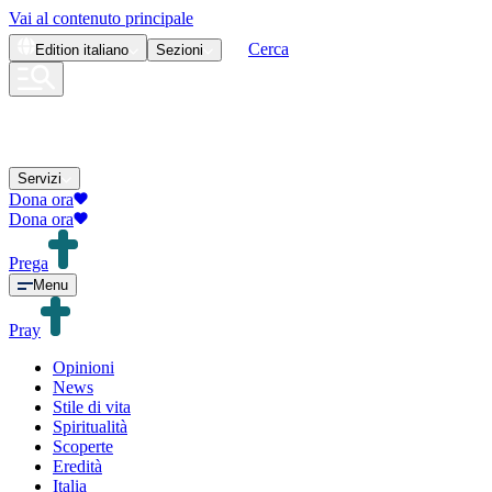
Vai al contenuto principale
Cerca
Edition
italiano
Sezioni
Servizi
Dona ora
Dona ora
Prega
Menu
Pray
Opinioni
News
Stile di vita
Spiritualità
Scoperte
Eredità
Italia