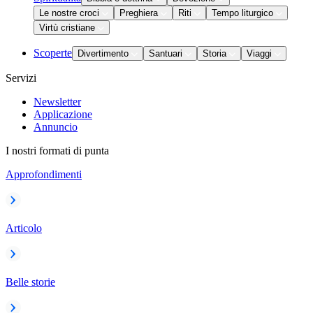
Le nostre croci
Preghiera
Riti
Tempo liturgico
Virtù cristiane
Scoperte
Divertimento
Santuari
Storia
Viaggi
Servizi
Newsletter
Applicazione
Annuncio
I nostri formati di punta
Approfondimenti
Articolo
Belle storie