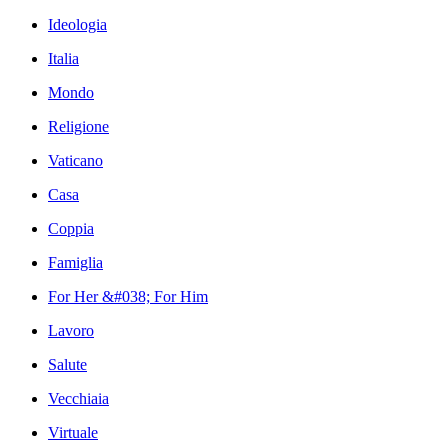
Ideologia
Italia
Mondo
Religione
Vaticano
Casa
Coppia
Famiglia
For Her &#038; For Him
Lavoro
Salute
Vecchiaia
Virtuale