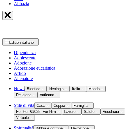
Abbazia
Edition
italiano
Dipendenza
Adolescente
Adozione
Adorazione eucaristica
Affido
Allenatore
News
Bioetica
Ideologia
Italia
Mondo
Religione
Vaticano
Stile di vita
Casa
Coppia
Famiglia
For Her &#038; For Him
Lavoro
Salute
Vecchiaia
Virtuale
Spiritualità
Bibbia e dottrina
Devozione