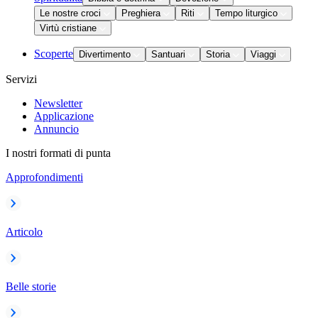
Le nostre croci
Preghiera
Riti
Tempo liturgico
Virtù cristiane
Scoperte
Divertimento
Santuari
Storia
Viaggi
Servizi
Newsletter
Applicazione
Annuncio
I nostri formati di punta
Approfondimenti
Articolo
Belle storie