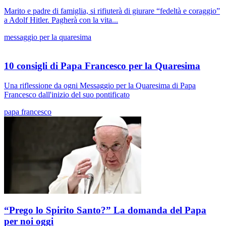
Marito e padre di famiglia, si rifiuterà di giurare “fedeltà e coraggio”
a Adolf Hitler. Pagherà con la vita...
messaggio per la quaresima
10 consigli di Papa Francesco per la Quaresima
Una riflessione da ogni Messaggio per la Quaresima di Papa
Francesco dall'inizio del suo pontificato
papa francesco
“Prego lo Spirito Santo?” La domanda del Papa
per noi oggi