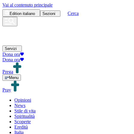
Vai al contenuto principale
Cerca
Edition
italiano
Sezioni
Servizi
Dona ora
Dona ora
Prega
Menu
Pray
Opinioni
News
Stile di vita
Spiritualità
Scoperte
Eredità
Italia