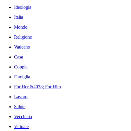
Ideologia
Italia
Mondo
Religione
Vaticano
Casa
Coppia
Famiglia
For Her &#038; For Him
Lavoro
Salute
Vecchiaia
Virtuale