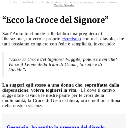
Un altro Sant'Antonio, Abate, è stato tra i santi più perseguitati dal demonio.
Public Domain
“Ecco la Croce del Signore”
Sant’Antonio ci mette sulle labbra una preghiera di
liberazione, un vero e proprio
esorcismo
contro il diavolo, che
tutti possiamo compiere con fede e semplicità, invocando:
“Ecco la Croce del Signore! Fuggite, potenze nemiche!
Vince il Leone della tribù di Giuda, la radice di
Davide”
.
La suggerì egli stesso a una donna che, sopraffatta dalla
disperazione, voleva togliersi la vita.
Là dove il cattivo
suggeritore cavalca le nostre paure per le croci della
quotidianità, la Croce di Gesù ci libera, ora e nell’ora ultima
della nostra esistenza.
Gaenswin: ho sentito la presenza del diavolo