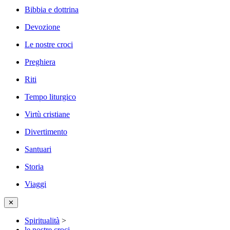
Bibbia e dottrina
Devozione
Le nostre croci
Preghiera
Riti
Tempo liturgico
Virtù cristiane
Divertimento
Santuari
Storia
Viaggi
✕
Spiritualità
>
le nostre croci