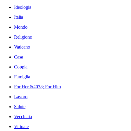
Ideologia
Italia
Mondo
Religione
Vaticano
Casa
Coppia
Famiglia
For Her &#038; For Him
Lavoro
Salute
Vecchiaia
Virtuale