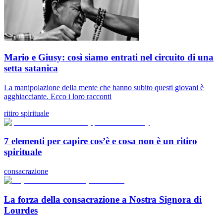
Mario e Giusy: così siamo entrati nel circuito di una
setta satanica
La manipolazione della mente che hanno subito questi giovani è
agghiacciante. Ecco i loro racconti
ritiro spirituale
7 elementi per capire cos’è e cosa non è un ritiro
spirituale
consacrazione
La forza della consacrazione a Nostra Signora di
Lourdes