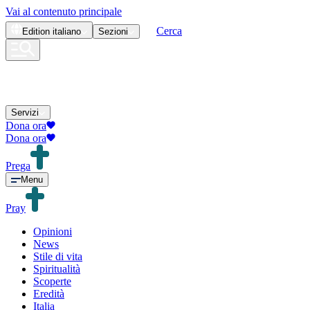
Vai al contenuto principale
Cerca
Edition
italiano
Sezioni
Servizi
Dona ora
Dona ora
Prega
Menu
Pray
Opinioni
News
Stile di vita
Spiritualità
Scoperte
Eredità
Italia