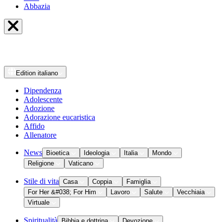
Abbazia
Edition
italiano
Dipendenza
Adolescente
Adozione
Adorazione eucaristica
Affido
Allenatore
News
Bioetica
Ideologia
Italia
Mondo
Religione
Vaticano
Stile di vita
Casa
Coppia
Famiglia
For Her &#038; For Him
Lavoro
Salute
Vecchiaia
Virtuale
Spiritualità
Bibbia e dottrina
Devozione