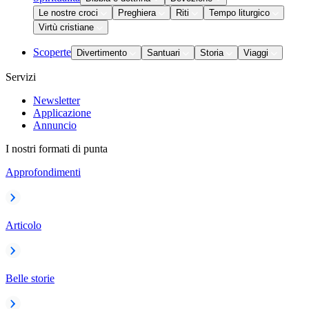
Le nostre croci
Preghiera
Riti
Tempo liturgico
Virtù cristiane
Scoperte
Divertimento
Santuari
Storia
Viaggi
Servizi
Newsletter
Applicazione
Annuncio
I nostri formati di punta
Approfondimenti
Articolo
Belle storie