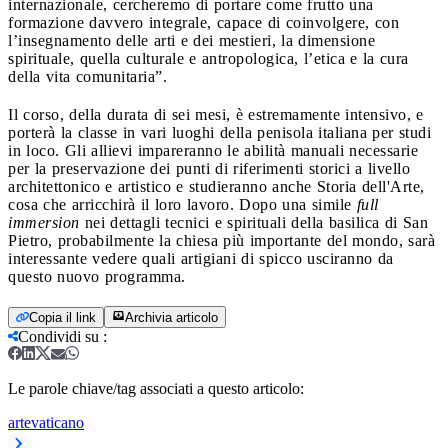
internazionale, cercheremo di portare come frutto una
formazione davvero integrale, capace di coinvolgere, con
l’insegnamento delle arti e dei mestieri, la dimensione
spirituale, quella culturale e antropologica, l’etica e la cura
della vita comunitaria”.
Il corso, della durata di sei mesi, è estremamente intensivo, e
porterà la classe in vari luoghi della penisola italiana per studi
in loco. Gli allievi impareranno le abilità manuali necessarie
per la preservazione dei punti di riferimenti storici a livello
architettonico e artistico e studieranno anche Storia dell'Arte,
cosa che arricchirà il loro lavoro. Dopo una simile
full
immersion
nei dettagli tecnici e spirituali della basilica di San
Pietro, probabilmente la chiesa più importante del mondo, sarà
interessante vedere quali artigiani di spicco usciranno da
questo nuovo programma.
Copia il link
Archivia articolo
Condividi su
:
Le parole chiave/tag associati a questo articolo:
arte
vaticano