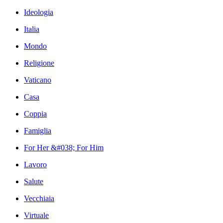
Ideologia
Italia
Mondo
Religione
Vaticano
Casa
Coppia
Famiglia
For Her &#038; For Him
Lavoro
Salute
Vecchiaia
Virtuale