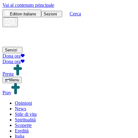
Vai al contenuto principale
Cerca
Edition
italiano
Sezioni
Servizi
Dona ora
Dona ora
Prega
Menu
Pray
Opinioni
News
Stile di vita
Spiritualità
Scoperte
Eredità
Italia