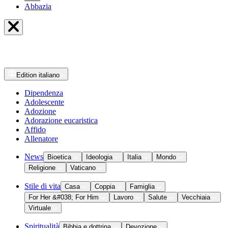
Abbazia
Edition
italiano
Dipendenza
Adolescente
Adozione
Adorazione eucaristica
Affido
Allenatore
News
Bioetica
Ideologia
Italia
Mondo
Religione
Vaticano
Stile di vita
Casa
Coppia
Famiglia
For Her &#038; For Him
Lavoro
Salute
Vecchiaia
Virtuale
Spiritualità
Bibbia e dottrina
Devozione