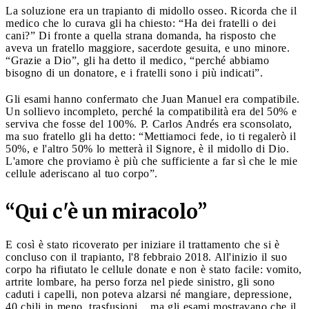
La soluzione era un trapianto di midollo osseo. Ricorda che il
medico che lo curava gli ha chiesto: “Ha dei fratelli o dei
cani?” Di fronte a quella strana domanda, ha risposto che
aveva un fratello maggiore, sacerdote gesuita, e uno minore.
“Grazie a Dio”, gli ha detto il medico, “perché abbiamo
bisogno di un donatore, e i fratelli sono i più indicati”.
Gli esami hanno confermato che Juan Manuel era compatibile.
Un sollievo incompleto, perché la compatibilità era del 50% e
serviva che fosse del 100%. P. Carlos Andrés era sconsolato,
ma suo fratello gli ha detto: “Mettiamoci fede, io ti regalerò il
50%, e l'altro 50% lo metterà il Signore, è il midollo di Dio.
L'amore che proviamo è più che sufficiente a far sì che le mie
cellule aderiscano al tuo corpo”.
“
Qui c'è un miracolo”
E così è stato ricoverato per iniziare il trattamento che si è
concluso con il trapianto, l'8 febbraio 2018. All'inizio il suo
corpo ha rifiutato le cellule donate e non è stato facile: vomito,
artrite lombare, ha perso forza nel piede sinistro, gli sono
caduti i capelli, non poteva alzarsi né mangiare, depressione,
40 chili in meno, trasfusioni... ma gli esami mostravano che il