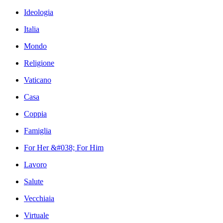
Ideologia
Italia
Mondo
Religione
Vaticano
Casa
Coppia
Famiglia
For Her &#038; For Him
Lavoro
Salute
Vecchiaia
Virtuale