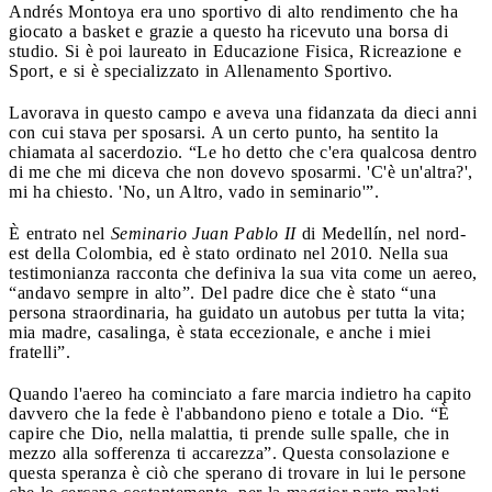
Andrés Montoya era uno sportivo di alto rendimento che ha
giocato a basket e grazie a questo ha ricevuto una borsa di
studio. Si è poi laureato in Educazione Fisica, Ricreazione e
Sport, e si è specializzato in Allenamento Sportivo.
Lavorava in questo campo e aveva una fidanzata da dieci anni
con cui stava per sposarsi. A un certo punto, ha sentito la
chiamata al sacerdozio. “Le ho detto che c'era qualcosa dentro
di me che mi diceva che non dovevo sposarmi. 'C'è un'altra?',
mi ha chiesto. 'No, un Altro, vado in seminario'”.
È entrato nel
Seminario Juan Pablo II
di Medellín, nel nord-
est della Colombia, ed è stato ordinato nel 2010. Nella sua
testimonianza racconta che definiva la sua vita come un aereo,
“andavo sempre in alto”. Del padre dice che è stato “una
persona straordinaria, ha guidato un autobus per tutta la vita;
mia madre, casalinga, è stata eccezionale, e anche i miei
fratelli”.
Quando l'aereo ha cominciato a fare marcia indietro ha capito
davvero che la fede è l'abbandono pieno e totale a Dio. “È
capire che Dio, nella malattia, ti prende sulle spalle, che in
mezzo alla sofferenza ti accarezza”. Questa consolazione e
questa speranza è ciò che sperano di trovare in lui le persone