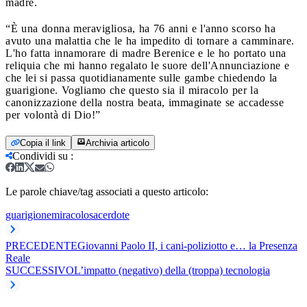
madre.
“È una donna meravigliosa, ha 76 anni e l'anno scorso ha
avuto una malattia che le ha impedito di tornare a camminare.
L'ho fatta innamorare di madre Berenice e le ho portato una
reliquia che mi hanno regalato le suore dell'Annunciazione e
che lei si passa quotidianamente sulle gambe chiedendo la
guarigione. Vogliamo che questo sia il miracolo per la
canonizzazione della nostra beata, immaginate se accadesse
per volontà di Dio!”
Copia il link
Archivia articolo
Condividi su
:
Le parole chiave/tag associati a questo articolo:
guarigione
miracolo
sacerdote
PRECEDENTE
Giovanni Paolo II, i cani-poliziotto e… la Presenza
Reale
SUCCESSIVO
L’impatto (negativo) della (troppa) tecnologia