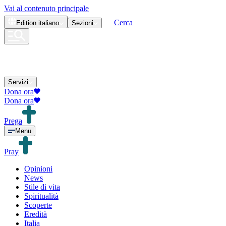
Vai al contenuto principale
Cerca
Edition
italiano
Sezioni
Servizi
Dona ora
Dona ora
Prega
Menu
Pray
Opinioni
News
Stile di vita
Spiritualità
Scoperte
Eredità
Italia