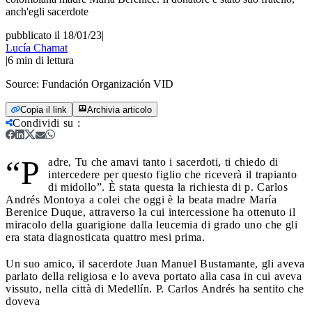
anch'egli sacerdote
pubblicato il 18/01/23
|
Lucía Chamat
|
6
min di lettura
Source:
Fundación Organización VID
Copia il link
Archivia articolo
Condividi su
:
“P
adre, Tu che amavi tanto i sacerdoti, ti chiedo di
intercedere per questo figlio che riceverà il trapianto
di midollo”. È stata questa la richiesta di p. Carlos
Andrés Montoya a colei che oggi è la beata madre María
Berenice Duque, attraverso la cui intercessione ha ottenuto il
miracolo della guarigione dalla leucemia di grado uno che gli
era stata diagnosticata quattro mesi prima.
Un suo amico, il sacerdote Juan Manuel Bustamante, gli aveva
parlato della religiosa e lo aveva portato alla casa in cui aveva
vissuto, nella città di Medellín. P. Carlos Andrés ha sentito che
doveva