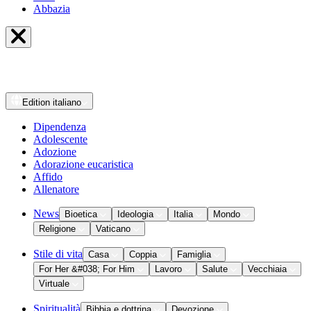
Abbazia
Edition
italiano
Dipendenza
Adolescente
Adozione
Adorazione eucaristica
Affido
Allenatore
News
Bioetica
Ideologia
Italia
Mondo
Religione
Vaticano
Stile di vita
Casa
Coppia
Famiglia
For Her &#038; For Him
Lavoro
Salute
Vecchiaia
Virtuale
Spiritualità
Bibbia e dottrina
Devozione