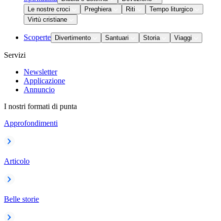
Le nostre croci
Preghiera
Riti
Tempo liturgico
Virtù cristiane
Scoperte
Divertimento
Santuari
Storia
Viaggi
Servizi
Newsletter
Applicazione
Annuncio
I nostri formati di punta
Approfondimenti
Articolo
Belle storie