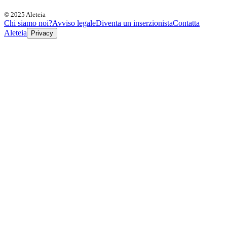
© 2025 Aleteia
Chi siamo noi?
Avviso legale
Diventa un inserzionista
Contatta
Aleteia
Privacy