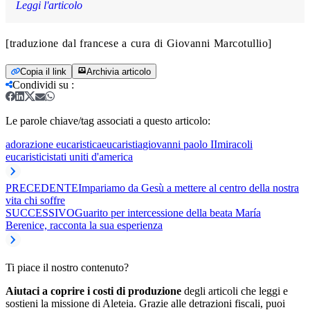
Leggi l'articolo
[traduzione dal francese a cura di Giovanni Marcotullio]
Copia il link
Archivia articolo
Condividi su
:
Le parole chiave/tag associati a questo articolo:
adorazione eucaristica
eucaristia
giovanni paolo II
miracoli
eucaristici
stati uniti d'america
PRECEDENTE
Impariamo da Gesù a mettere al centro della nostra
vita chi soffre
SUCCESSIVO
Guarito per intercessione della beata María
Berenice, racconta la sua esperienza
Ti piace il nostro contenuto?
Aiutaci a coprire i costi di produzione
degli articoli che leggi e
sostieni la missione di Aleteia. Grazie alle detrazioni fiscali, puoi