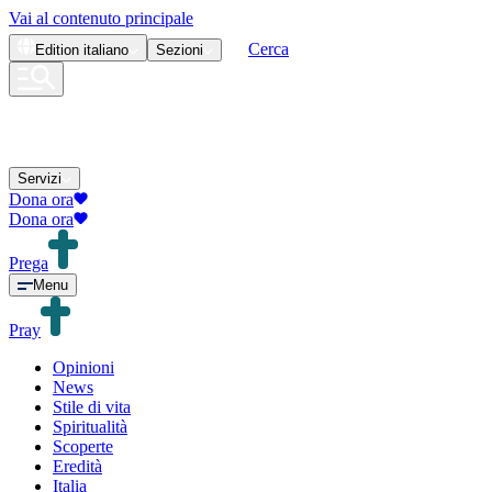
Vai al contenuto principale
Cerca
Edition
italiano
Sezioni
Servizi
Dona ora
Dona ora
Prega
Menu
Pray
Opinioni
News
Stile di vita
Spiritualità
Scoperte
Eredità
Italia