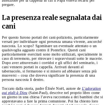
attenzione per la cappella in cui il Papa voleva recarsi per
pregare.
La presenza reale segnalata dai
cani
Per questo furono portati dei cani-poliziotto, particolarmente
versati per individuare ogni presenza umana vivente, ancorché
nascosta. Lo scopo? Sgominare un eventuale attentato o un
qualsivoglia agguato contro il Pontefice. Questi cani
particolarmente esercitati sono molto utilizzati, specialmente in
caso di terremoto, per ritrovare i sopravvissuti sotto le macerie.
Dopo aver attraversato i corridoi e gli uffici del seminario, i
cani vennero portati in cappella. Arrivati davanti al
tabernacolo, si fermarono e si misero ad abbaiare senza più
muoversi – cosa che doveva significare la presenza di una
persona nascosta lì dentro.
Toccato dalla storia, padre Élisée Noël, autore de
L’adoration
qui plaît à Dieu
(Saint-Paul), descrive nel proprio libro come
un giorno in una chiesa l’aveva raccontata a dei bambini che si
apprestavano a fare la prima comunione. Poi ha chiesto loro