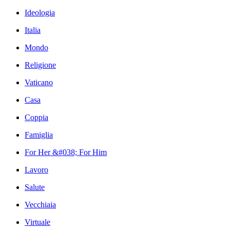
Ideologia
Italia
Mondo
Religione
Vaticano
Casa
Coppia
Famiglia
For Her &#038; For Him
Lavoro
Salute
Vecchiaia
Virtuale