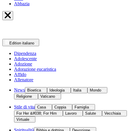
Abbazia
Edition
italiano
Dipendenza
Adolescente
Adozione
Adorazione eucaristica
Affido
Allenatore
News
Bioetica
Ideologia
Italia
Mondo
Religione
Vaticano
Stile di vita
Casa
Coppia
Famiglia
For Her &#038; For Him
Lavoro
Salute
Vecchiaia
Virtuale
Spiritualità
Bibbia e dottrina
Devozione