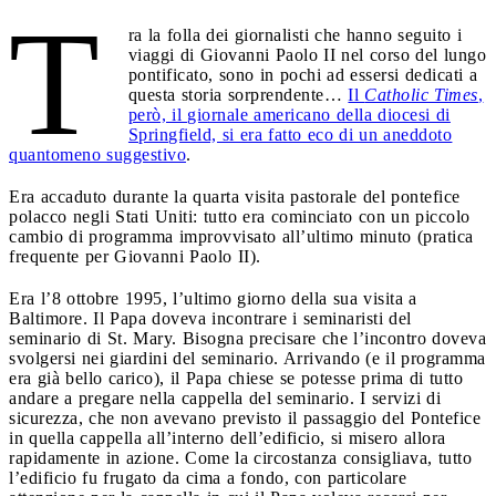
T
ra la folla dei giornalisti che hanno seguito i
viaggi di Giovanni Paolo II nel corso del lungo
pontificato, sono in pochi ad essersi dedicati a
questa storia sorprendente…
Il
Catholic Times
,
però, il giornale americano della diocesi di
Springfield, si era fatto eco di un aneddoto
quantomeno suggestivo
.
Era accaduto durante la quarta visita pastorale del pontefice
polacco negli Stati Uniti: tutto era cominciato con un piccolo
cambio di programma improvvisato all’ultimo minuto (pratica
frequente per Giovanni Paolo II).
Era l’8 ottobre 1995, l’ultimo giorno della sua visita a
Baltimore. Il Papa doveva incontrare i seminaristi del
seminario di St. Mary. Bisogna precisare che l’incontro doveva
svolgersi nei giardini del seminario. Arrivando (e il programma
era già bello carico), il Papa chiese se potesse prima di tutto
andare a pregare nella cappella del seminario. I servizi di
sicurezza, che non avevano previsto il passaggio del Pontefice
in quella cappella all’interno dell’edificio, si misero allora
rapidamente in azione. Come la circostanza consigliava, tutto
l’edificio fu frugato da cima a fondo, con particolare