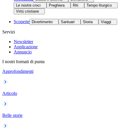
Le nostre croci
Preghiera
Riti
Tempo liturgico
Virtù cristiane
Scoperte
Divertimento
Santuari
Storia
Viaggi
Servizi
Newsletter
Applicazione
Annuncio
I nostri formati di punta
Approfondimenti
Articolo
Belle storie