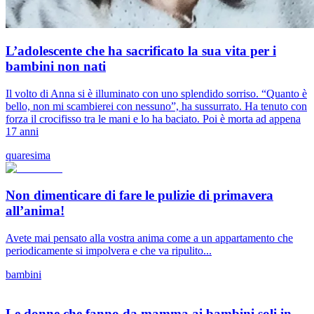
L’adolescente che ha sacrificato la sua vita per i
bambini non nati
Il volto di Anna si è illuminato con uno splendido sorriso. “Quanto è
bello, non mi scambierei con nessuno”, ha sussurrato. Ha tenuto con
forza il crocifisso tra le mani e lo ha baciato. Poi è morta ad appena
17 anni
quaresima
Non dimenticare di fare le pulizie di primavera
all’anima!
Avete mai pensato alla vostra anima come a un appartamento che
periodicamente si impolvera e che va ripulito...
bambini
Le donne che fanno da mamma ai bambini soli in