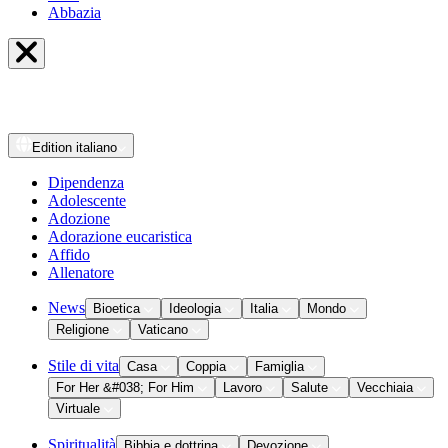
Abbazia
Edition
italiano
Dipendenza
Adolescente
Adozione
Adorazione eucaristica
Affido
Allenatore
News
Bioetica
Ideologia
Italia
Mondo
Religione
Vaticano
Stile di vita
Casa
Coppia
Famiglia
For Her &#038; For Him
Lavoro
Salute
Vecchiaia
Virtuale
Spiritualità
Bibbia e dottrina
Devozione