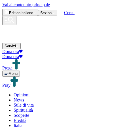
Vai al contenuto principale
Cerca
Edition
italiano
Sezioni
Servizi
Dona ora
Dona ora
Prega
Menu
Pray
Opinioni
News
Stile di vita
Spiritualità
Scoperte
Eredità
Italia