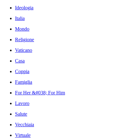
Ideologia
Italia
Mondo
Religione
Vaticano
Casa
Coppia
Famiglia
For Her &#038; For Him
Lavoro
Salute
Vecchiaia
Virtuale