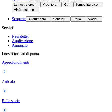
Le nostre croci
Preghiera
Riti
Tempo liturgico
Virtù cristiane
Scoperte
Divertimento
Santuari
Storia
Viaggi
Servizi
Newsletter
Applicazione
Annuncio
I nostri formati di punta
Approfondimenti
Articolo
Belle storie