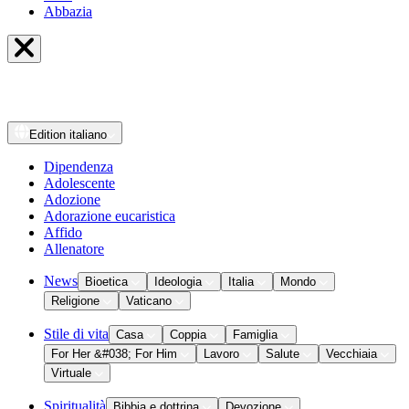
Abbazia
Edition
italiano
Dipendenza
Adolescente
Adozione
Adorazione eucaristica
Affido
Allenatore
News
Bioetica
Ideologia
Italia
Mondo
Religione
Vaticano
Stile di vita
Casa
Coppia
Famiglia
For Her &#038; For Him
Lavoro
Salute
Vecchiaia
Virtuale
Spiritualità
Bibbia e dottrina
Devozione