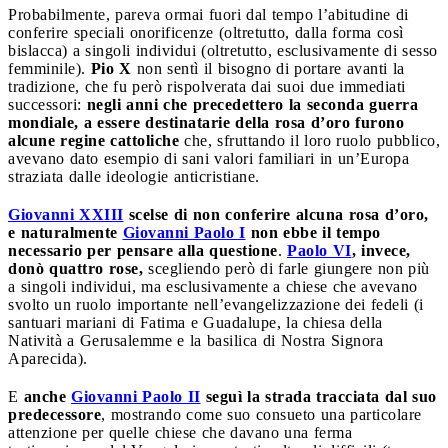
Probabilmente, pareva ormai fuori dal tempo l’abitudine di
conferire speciali onorificenze (oltretutto, dalla forma così
bislacca) a singoli individui (oltretutto, esclusivamente di sesso
femminile).
Pio X
non sentì il bisogno di portare avanti la
tradizione, che fu però rispolverata dai suoi due immediati
successori:
negli anni che precedettero la seconda guerra
mondiale, a essere destinatarie della rosa d’oro furono
alcune regine cattoliche
che, sfruttando il loro ruolo pubblico,
avevano dato esempio di sani valori familiari in un’Europa
straziata dalle ideologie anticristiane.
Giovanni XXIII
scelse di non conferire alcuna rosa d’oro,
e naturalmente
Giovanni Paolo I
non ebbe il tempo
necessario per pensare alla questione
.
Paolo VI
, invece,
donò quattro rose,
scegliendo però di farle giungere non più
a singoli individui, ma esclusivamente a chiese che avevano
svolto un ruolo importante nell’evangelizzazione dei fedeli (i
santuari mariani di Fatima e Guadalupe, la chiesa della
Natività a Gerusalemme e la basilica di Nostra Signora
Aparecida).
E
anche
Giovanni Paolo II
seguì la strada tracciata dal suo
predecessore
, mostrando come suo consueto una particolare
attenzione per quelle chiese che davano una ferma