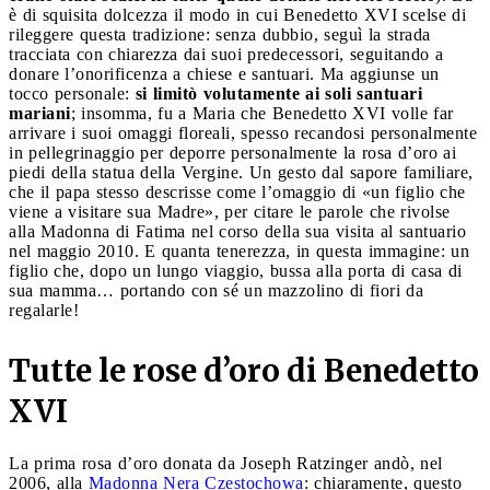
è di squisita dolcezza il modo in cui Benedetto XVI scelse di
rileggere questa tradizione: senza dubbio, seguì la strada
tracciata con chiarezza dai suoi predecessori, seguitando a
donare l’onorificenza a chiese e santuari. Ma aggiunse un
tocco personale:
si limitò volutamente ai soli santuari
mariani
; insomma, fu a Maria che Benedetto XVI volle far
arrivare i suoi omaggi floreali, spesso recandosi personalmente
in pellegrinaggio per deporre personalmente la rosa d’oro ai
piedi della statua della Vergine. Un gesto dal sapore familiare,
che il papa stesso descrisse come l’omaggio di «un figlio che
viene a visitare sua Madre», per citare le parole che rivolse
alla Madonna di Fatima nel corso della sua visita al santuario
nel maggio 2010. E quanta tenerezza, in questa immagine: un
figlio che, dopo un lungo viaggio, bussa alla porta di casa di
sua mamma… portando con sé un mazzolino di fiori da
regalarle!
Tutte le rose d’oro di Benedetto
XVI
La prima rosa d’oro donata da Joseph Ratzinger andò, nel
2006, alla
Madonna Nera Czestochowa
: chiaramente, questo