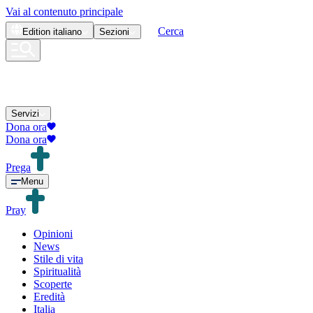
Vai al contenuto principale
Cerca
Edition
italiano
Sezioni
Servizi
Dona ora
Dona ora
Prega
Menu
Pray
Opinioni
News
Stile di vita
Spiritualità
Scoperte
Eredità
Italia