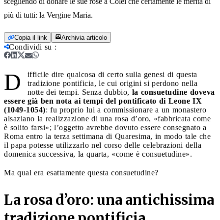
scegliendo di donare le sue rose a Colei che certamente le merita di
più di tutti: la Vergine Maria.
Copia il link
Archivia articolo
Condividi su
:
D
ifficile dire qualcosa di certo sulla genesi di questa
tradizione pontificia, le cui origini si perdono nella
notte dei tempi. Senza dubbio,
la consuetudine doveva
essere già ben nota ai tempi del pontificato di Leone IX
(1049-1054)
: fu proprio lui a commissionare a un monastero
alsaziano la realizzazione di una rosa d’oro, «fabbricata come
è solito farsi»; l’oggetto avrebbe dovuto essere consegnato a
Roma entro la terza settimana di Quaresima, in modo tale che
il papa potesse utilizzarlo nel corso delle celebrazioni della
domenica successiva, la quarta, «come è consuetudine».
Ma qual era esattamente questa consuetudine?
La rosa d’oro: una antichissima
tradizione pontificia