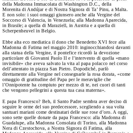
della Madonna Immacolata di Washington D.C., della
Morenita di Andújar e di Nostra Signora di Ta’ Pinu, a Malta.
E non solo: i suoi omaggi giunsero anche alla Vergine del
Soccorso di Valencia, in Venezuela; alla Madonna Aparecida,
in Brasile; a quella di Maraziell, in Austria e a quella di
Scherpenheuvel in Belgio.
Ebbe alta eco mediatica il dono che Benedetto XVI fece alla
Madonna di Fatima nel maggio 2010: inginocchiandosi davanti
alla statua della Vergine, il pontefice ricordò la devozione
particolare di Giovanni Paolo II e l’intervento di quella «mano
invisibile» che aveva salvato la vita al papa polacco nel corso
dell’attentato in piazza San Pietro. Dopodiché, parlò
direttamente alla Vergine nel consegnarle la rosa dorata, «come
omaggio di gratitudine del Papa per le meraviglie che
l’Onnipotente ha compiuto per mezzo di te, nei cuori di tanti
che vengono pellegrini a questa tua casa materna».
E papa Francesco? Beh, il Santo Padre sembra aver deciso di
seguire le orme del suo predecessore, scegliendo a sua volta
santuari mariani come destinatari delle sue rose d’oro. A oggi,
sono sette quelle donate da papa Francesco: alla Madonna di
Guadalupe, alla Madonna Consolata di Torino, alla Madonna
Nera di Czestochova, a Nostra Signora di Fatima, alla