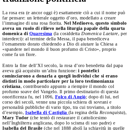
La rosa era (e ancor oggi è) esattamente ciò a cui il nome può
far pensare: un letterale oggetto d’oro, modellato a creare
l’immagine di una rosa fiorita.
Nel Medioevo, questo simbolo
aveva un ruolo di rilievo nella liturgia papale della quarta
domenica di
Quaresima
(la cosiddetta
Domenica Laetare
, per
interderci): al termine della Messa, il papa benediceva
l’ornamento dorato chiedendo a Dio di aiutare la Chiesa a
«spandere nel mondo il buon profumo di Cristo», proprio
come fa un fiore.
Entro la fine dell’XI secolo, la rosa d’oro benedetta dal papa
aveva già acquisito un’altra funzione:
i pontefici
cominciarono a donarla a quegli individui che si erano
distinti in modo particolare per la loro testimonianza
cristiana
, contribuendo appunto a riempire il mondo col
profumo soave del Vangelo. Il primo destinatario di questa
onorificenza fu, nel 1096,
Folco di Angiò
; dopo di lui, nel
corso dei secoli, venne una piccola schiera di sovrani e
personalità pubbliche di vario tipo, tra cui troviamo, a titolo
d’esempio,
Isabella di Castiglia
(la regina della
Reconquista
),
Mary Tudor
(che tentò di restaurare il cattolicesimo
nell’Inghilterra anglicana, dopo lo scisma di suo padre) e
Isabella del Brasile
(che nel 1888 abolì la schiavitù in quelle