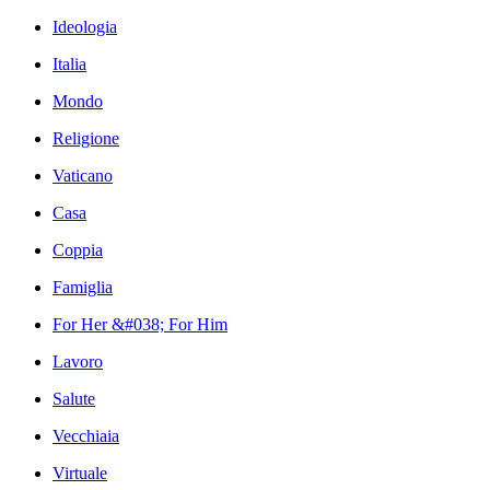
Ideologia
Italia
Mondo
Religione
Vaticano
Casa
Coppia
Famiglia
For Her &#038; For Him
Lavoro
Salute
Vecchiaia
Virtuale