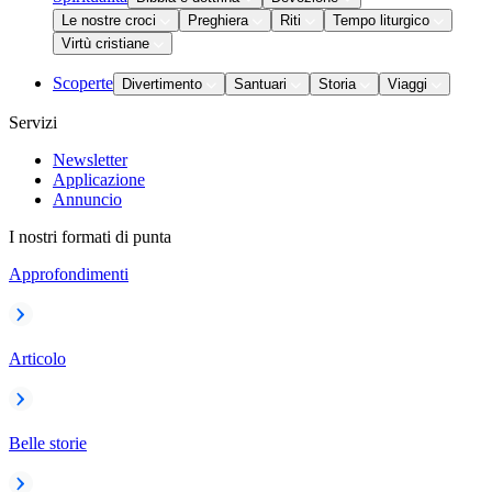
Le nostre croci
Preghiera
Riti
Tempo liturgico
Virtù cristiane
Scoperte
Divertimento
Santuari
Storia
Viaggi
Servizi
Newsletter
Applicazione
Annuncio
I nostri formati di punta
Approfondimenti
Articolo
Belle storie