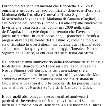
Furono molti i santuari mariani che Benedetto XVI volle
omaggiare nel corso del suo pontificato: donò rose d’oro alla
Madonna della Guardia (Genova) a Nostra Signora della
Misericordia (Savona), alla Madonna di Bonaria (Cagliari) e
alla Vergine del Rosario (Pompei). Di alto impatto emotivo fu
la visita che papa Ratzinger compì nel 2009 nella città
dell’Aquila, in macerie dopo il terremoto che l’aveva colpita
pochi mesi prima. In quell’occasione, il pontefice si fermò a
pregare davanti alla tomba di Celestino V, come da molti è
stato ricordato in questi giorni; ma durante quel viaggio ebbe
anche cura di far giungere il suo omaggio floreale a Nostra
Signora della Croce, la cui casa era stata ferita dal sisma.
Nel settecentesimo anniversario dalla fondazione della chiesa a
lei dedicata, Benedetto XVI fece arrivare il suo omaggio a
Nostra Signora dell’Europa, la cui venerazione si era
sviluppata a Gibilterra in un’epoca in cui l’avanzata dei Mori
sembrava minacciare la stabilità della società cristiana in
Occidente; e una rosa d’oro fu deposta, da lui personalmente,
anche ai piedi di Nuestra Señora de la Caridad, a Cuba.
E poi, molti altri omaggi, spesso legati ad anniversari
particolari che venivano celebrati via via nei vari santuari
mariani. Le rose d’oro di Benedetto XVI si posarono ai piedi